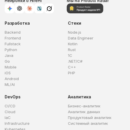
Нейронки о HireHi
Мы на Product Radar
Разработка
Стеки
Backend
Node.js
Frontend
Data Engineer
Fullstack
Kotlin
Python
Rust
Java
1C
Go
.NET/C#
Mobile
C++
iOS
PHP
Android
ML/AI
DevOps
Аналитика
CI/CD
Бизнес-аналитик
Cloud
Аналитик данных
IaC
Продуктовый аналитик
Infrastructure
Системный аналитик
Kubernetes