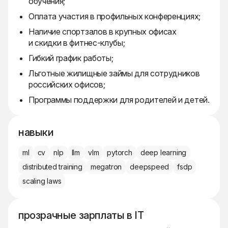
обучения;
Оплата участия в профильных конференциях;
Наличие спортзалов в крупных офисах
и скидки в фитнес-клубы;
Гибкий график работы;
Льготные жилищные займы для сотрудников
российских офисов;
Программы поддержки для родителей и детей.
навыки
ml
cv
nlp
llm
vlm
pytorch
deep learning
distributed training
megatron
deepspeed
fsdp
scaling laws
прозрачные зарплаты в IT