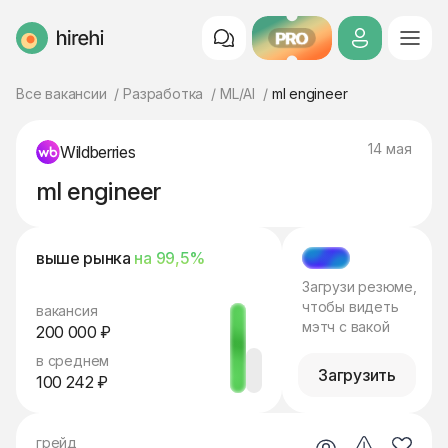
PRO
HireHi
Все вакансии
Разработка
ML/AI
ml engineer
14 мая
Wildberries
ml engineer
выше рынка
на 99,5%
МЭТЧ
Загрузи резюме,
чтобы видеть
вакансия
мэтч с вакой
200 000 ₽
в среднем
Загрузить
100 242 ₽
грейд