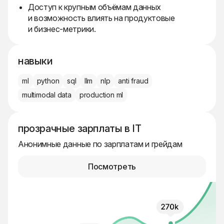
Доступ к крупным объёмам данных
и возможность влиять на продуктовые
и бизнес-метрики.
навыки
ml
python
sql
llm
nlp
anti fraud
multimodal data
production ml
прозрачные зарплаты в IT
Анонимные данные по зарплатам и грейдам
Посмотреть