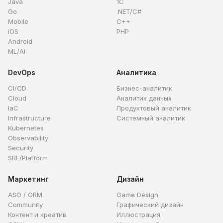
Java
1C
Go
.NET/C#
Mobile
C++
iOS
PHP
Android
ML/AI
DevOps
Аналитика
CI/CD
Бизнес-аналитик
Cloud
Аналитик данных
IaC
Продуктовый аналитик
Infrastructure
Системный аналитик
Kubernetes
Observability
Security
SRE/Platform
Маркетинг
Дизайн
ASO / ORM
Game Design
Community
Графический дизайн
Контент и креатив
Иллюстрация