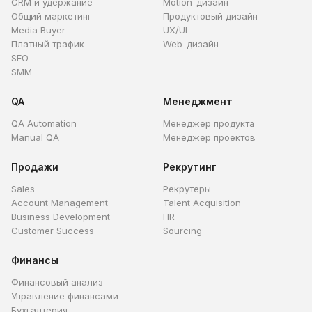
CRM и удержание
Motion-дизайн
Общий маркетинг
Продуктовый дизайн
Media Buyer
UX/UI
Платный трафик
Web-дизайн
SEO
SMM
QA
Менеджмент
QA Automation
Менеджер продукта
Manual QA
Менеджер проектов
Продажи
Рекрутинг
Sales
Рекрутеры
Account Management
Talent Acquisition
Business Development
HR
Customer Success
Sourcing
Финансы
Финансовый анализ
Управление финансами
Бухгалтерия