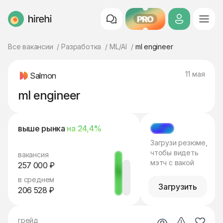
PRO
HireHi
Все вакансии
Разработка
ML/AI
ml engineer
11 мая
Salmon
ml engineer
выше рынка
на 24,4%
МЭТЧ
Загрузи резюме,
чтобы видеть
вакансия
мэтч с вакой
257 000 ₽
в среднем
Загрузить
206 528 ₽
грейд