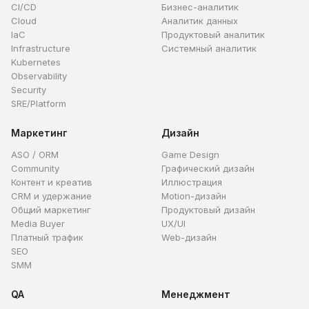
CI/CD
Бизнес-аналитик
Cloud
Аналитик данных
IaC
Продуктовый аналитик
Infrastructure
Системный аналитик
Kubernetes
Observability
Security
SRE/Platform
Маркетинг
Дизайн
ASO / ORM
Game Design
Community
Графический дизайн
Контент и креатив
Иллюстрация
CRM и удержание
Motion-дизайн
Общий маркетинг
Продуктовый дизайн
Media Buyer
UX/UI
Платный трафик
Web-дизайн
SEO
SMM
QA
Менеджмент