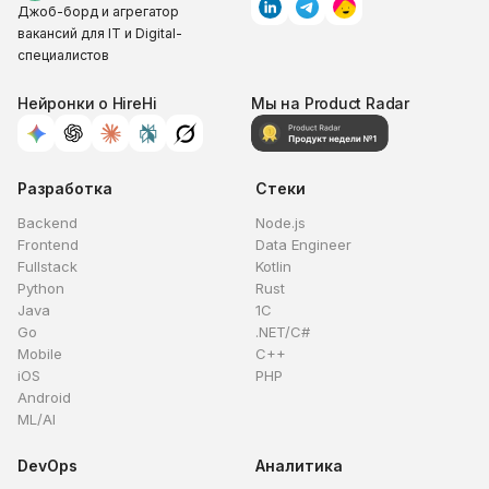
Джоб-борд и агрегатор
вакансий для IT и Digital-
специалистов
Нейронки о HireHi
Мы на Product Radar
Разработка
Стеки
Backend
Node.js
Frontend
Data Engineer
Fullstack
Kotlin
Python
Rust
Java
1C
Go
.NET/C#
Mobile
C++
iOS
PHP
Android
ML/AI
DevOps
Аналитика