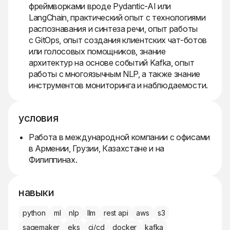
фреймворками вроде Pydantic-AI или
LangChain, практический опыт с технологиями
распознавания и синтеза речи, опыт работы
с GitOps, опыт создания клиентских чат-ботов
или голосовых помощников, знание
архитектур на основе событий Kafka, опыт
работы с многоязычным NLP, а также знание
инструментов мониторинга и наблюдаемости.
условия
Работа в международной компании с офисами
в Армении, Грузии, Казахстане и на
Филиппинах.
навыки
python
ml
nlp
llm
rest api
aws
s3
sagemaker
eks
ci/cd
docker
kafka