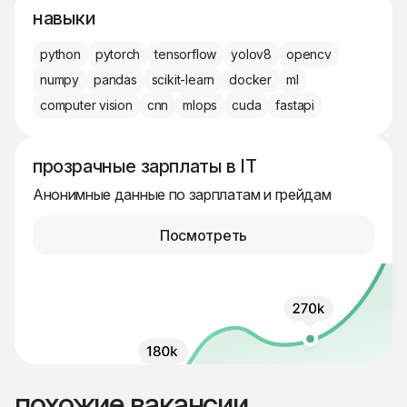
навыки
python
pytorch
tensorflow
yolov8
opencv
numpy
pandas
scikit-learn
docker
ml
computer vision
cnn
mlops
cuda
fastapi
прозрачные зарплаты в IT
Анонимные данные по зарплатам и грейдам
Посмотреть
похожие вакансии