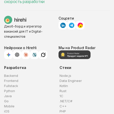
скорость разработки
Соцсети
Джоб-борд и агрегатор
вакансий для IT и Digital-
специалистов
Нейронки о HireHi
Мы на Product Radar
Разработка
Стеки
Backend
Node.js
Frontend
Data Engineer
Fullstack
Kotlin
Python
Rust
Java
1C
Go
.NET/C#
Mobile
C++
iOS
PHP