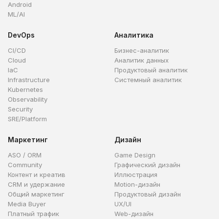
Android
ML/AI
DevOps
Аналитика
CI/CD
Бизнес-аналитик
Cloud
Аналитик данных
IaC
Продуктовый аналитик
Infrastructure
Системный аналитик
Kubernetes
Observability
Security
SRE/Platform
Маркетинг
Дизайн
ASO / ORM
Game Design
Community
Графический дизайн
Контент и креатив
Иллюстрация
CRM и удержание
Motion-дизайн
Общий маркетинг
Продуктовый дизайн
Media Buyer
UX/UI
Платный трафик
Web-дизайн