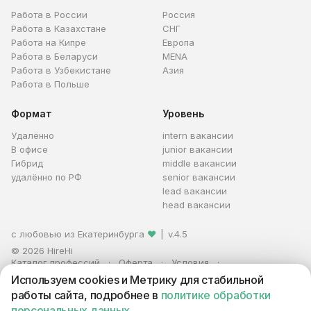
Работа в России
Россия
Работа в Казахстане
СНГ
Работа на Кипре
Европа
Работа в Беларуси
MENA
Работа в Узбекистане
Азия
Работа в Польше
Формат
Уровень
Удалённо
intern вакансии
В офисе
junior вакансии
Гибрид
middle вакансии
удалённо по РФ
senior вакансии
lead вакансии
head вакансии
с любовью из Екатеринбурга
❤
|
v.4.5
© 2026 HireHi
Каталог профессий
Оферта
Условия
Персональные данные
Реклама
Используем cookies и Метрику для стабильной
ИП Захаров Антон Алексеевич · ИНН 663005711880 · ОГРНИП
работы сайта, подробнее в
политике обработки
321665800059102
персональных данных