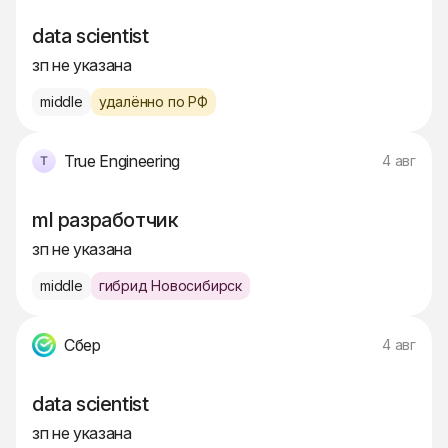
data scientist
зп не указана
middle
удалённо по РФ
True Engineering
4 авг
ml разработчик
зп не указана
middle
гибрид Новосибирск
Сбер
4 авг
data scientist
зп не указана