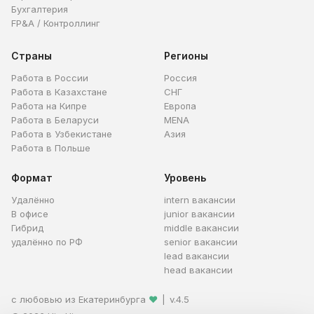
Бухгалтерия
FP&A / Контроллинг
Страны
Регионы
Работа в России
Россия
Работа в Казахстане
СНГ
Работа на Кипре
Европа
Работа в Беларуси
MENA
Работа в Узбекистане
Азия
Работа в Польше
Формат
Уровень
Удалённо
intern вакансии
В офисе
junior вакансии
Гибрид
middle вакансии
удалённо по РФ
senior вакансии
lead вакансии
head вакансии
с любовью из Екатеринбурга
❤
|
v.4.5