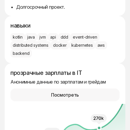
Долгосрочный проект.
навыки
kotlin
java
jvm
api
ddd
event-driven
distributed systems
docker
kubernetes
aws
backend
прозрачные зарплаты в IT
Анонимные данные по зарплатам и грейдам
Посмотреть