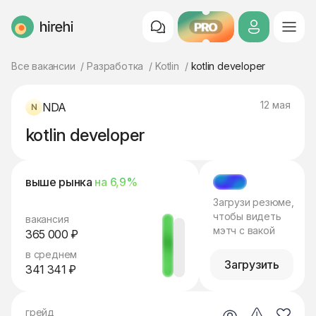
PRO
HireHi
Все вакансии
Разработка
Kotlin
kotlin developer
12 мая
NDA
kotlin developer
выше рынка
на 6,9%
МЭТЧ
Загрузи резюме,
чтобы видеть
вакансия
мэтч с вакой
365 000 ₽
в среднем
Загрузить
341 341 ₽
грейд