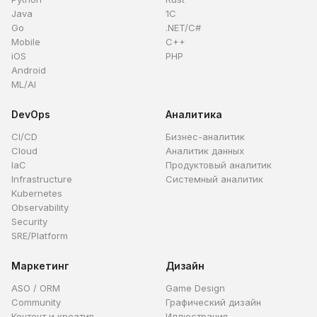
Java
1C
Go
.NET/C#
Mobile
C++
iOS
PHP
Android
ML/AI
DevOps
Аналитика
CI/CD
Бизнес-аналитик
Cloud
Аналитик данных
IaC
Продуктовый аналитик
Infrastructure
Системный аналитик
Kubernetes
Observability
Security
SRE/Platform
Маркетинг
Дизайн
ASO / ORM
Game Design
Community
Графический дизайн
Контент и креатив
Иллюстрация