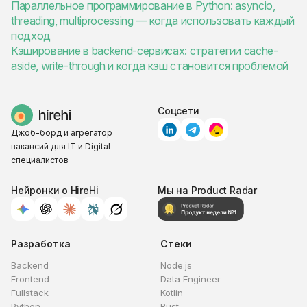
Параллельное программирование в Python: asyncio,
threading, multiprocessing — когда использовать каждый
подход
Кэширование в backend-сервисах: стратегии cache-
aside, write-through и когда кэш становится проблемой
Соцсети
Джоб-борд и агрегатор
вакансий для IT и Digital-
специалистов
Нейронки о HireHi
Мы на Product Radar
Разработка
Стеки
Backend
Node.js
Frontend
Data Engineer
Fullstack
Kotlin
Python
Rust