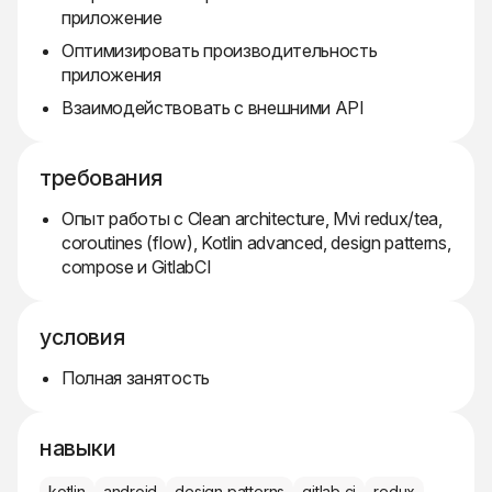
приложение
Оптимизировать производительность
приложения
Взаимодействовать с внешними API
требования
Опыт работы с Clean architecture, Mvi redux/tea,
coroutines (flow), Kotlin advanced, design patterns,
compose и GitlabCI
условия
Полная занятость
навыки
kotlin
android
design patterns
gitlab ci
redux