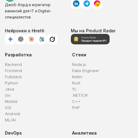
Джоб-борд и агрегатор
вакансий для IT и Digital-
специалистов
Нейронки о HireHi
Мы на Product Radar
Разработка
Стеки
Backend
Node.js
Frontend
Data Engineer
Fullstack
Kotlin
Python
Rust
Java
1C
Go
.NET/C#
Mobile
C++
iOS
PHP
Android
ML/AI
DevOps
Аналитика