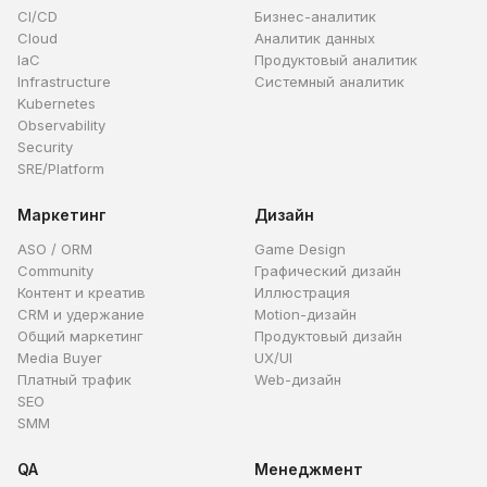
CI/CD
Бизнес-аналитик
Cloud
Аналитик данных
IaC
Продуктовый аналитик
Infrastructure
Системный аналитик
Kubernetes
Observability
Security
SRE/Platform
Маркетинг
Дизайн
ASO / ORM
Game Design
Community
Графический дизайн
Контент и креатив
Иллюстрация
CRM и удержание
Motion-дизайн
Общий маркетинг
Продуктовый дизайн
Media Buyer
UX/UI
Платный трафик
Web-дизайн
SEO
SMM
QA
Менеджмент