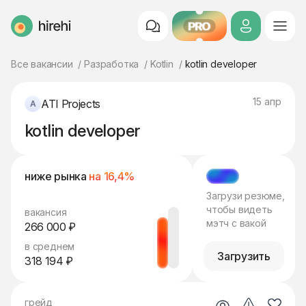
PRO
HireHi
Все вакансии
Разработка
Kotlin
kotlin developer
15 апр
ATI Projects
kotlin developer
ниже рынка
на 16,4%
МЭТЧ
Загрузи резюме,
чтобы видеть
вакансия
мэтч с вакой
266 000 ₽
в среднем
Загрузить
318 194 ₽
грейд