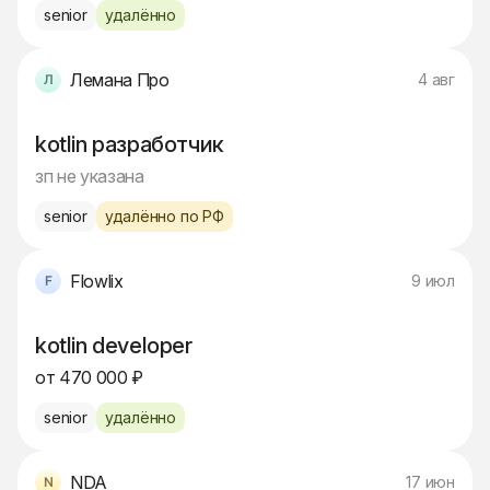
senior
удалённо
Лемана Про
4 авг
kotlin разработчик
зп не указана
senior
удалённо по РФ
Flowlix
9 июл
kotlin developer
от 470 000 ₽
senior
удалённо
NDA
17 июн