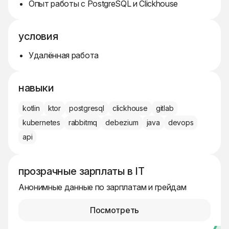
Опыт работы с PostgreSQL и Clickhouse
условия
Удалённая работа
навыки
kotlin
ktor
postgresql
clickhouse
gitlab
kubernetes
rabbitmq
debezium
java
devops
api
прозрачные зарплаты в IT
Анонимные данные по зарплатам и грейдам
Посмотреть