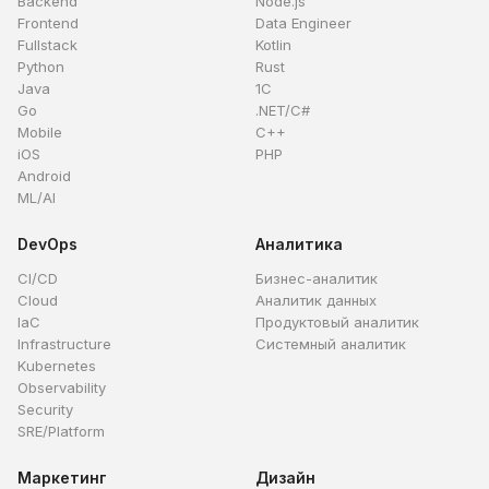
Backend
Node.js
Frontend
Data Engineer
Fullstack
Kotlin
Python
Rust
Java
1C
Go
.NET/C#
Mobile
C++
iOS
PHP
Android
ML/AI
DevOps
Аналитика
CI/CD
Бизнес-аналитик
Cloud
Аналитик данных
IaC
Продуктовый аналитик
Infrastructure
Системный аналитик
Kubernetes
Observability
Security
SRE/Platform
Маркетинг
Дизайн