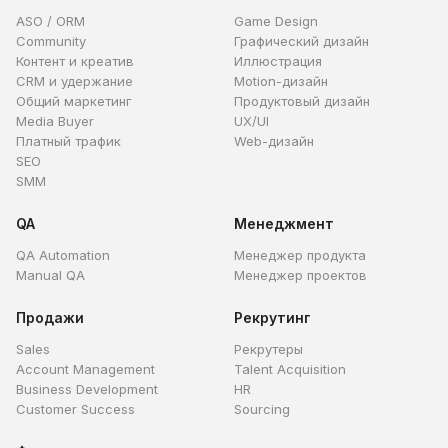
ASO / ORM
Game Design
Community
Графический дизайн
Контент и креатив
Иллюстрация
CRM и удержание
Motion-дизайн
Общий маркетинг
Продуктовый дизайн
Media Buyer
UX/UI
Платный трафик
Web-дизайн
SEO
SMM
QA
Менеджмент
QA Automation
Менеджер продукта
Manual QA
Менеджер проектов
Продажи
Рекрутинг
Sales
Рекрутеры
Account Management
Talent Acquisition
Business Development
HR
Customer Success
Sourcing