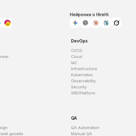
Нейронки о HireHi
DevOps
CI/CD
ineer
Cloud
IaC
Infrastructure
Kubernetes
Observability
Security
SRE/Platform
QA
sign
QA Automation
ский дизайн
Manual QA