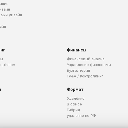
ация
изайн
овый дизайн
айн
инг
Финансы
ры
Финансовый анализ
quisition
Управление финансами
Бухгалтерия
FP&A / Контроллинг
ы
Формат
Удалённо
В офисе
Гибрид
удалённо по РФ