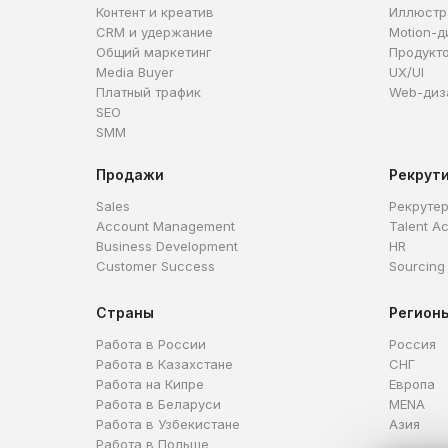
Контент и креатив
Иллюстр
CRM и удержание
Motion-д
Общий маркетинг
Продукт
Media Buyer
UX/UI
Платный трафик
Web-диз
SEO
SMM
Продажи
Рекрут
Sales
Рекруте
Account Management
Talent Ac
Business Development
HR
Customer Success
Sourcing
Страны
Регион
Работа в России
Россия
Работа в Казахстане
СНГ
Работа на Кипре
Европа
Работа в Беларуси
MENA
Работа в Узбекистане
Азия
Работа в Польше