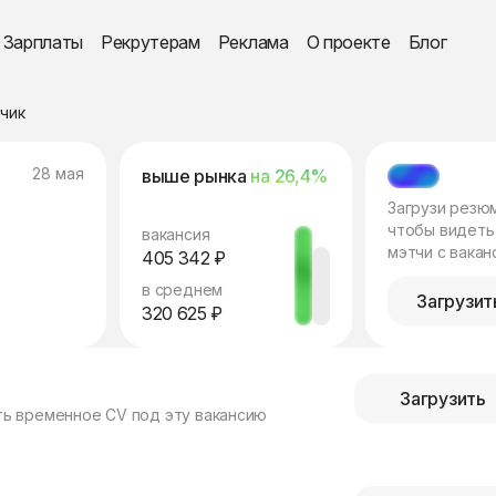
Зарплаты
Рекрутерам
Реклама
О проекте
Блог
чик
28 мая
выше рынка
на 26,4%
МЭТЧ
Загрузи резю
чтобы видеть
вакансия
мэтчи с вакан
405 342 ₽
в среднем
Загрузит
320 625 ₽
Загрузить
ть временное CV под эту вакансию