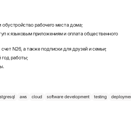
 обустройство рабочего места дома;
ступ к языковым приложениям и оплата общественного
счет N26, а также подписки для друзей и семьи;
 год работы;
ы.
stgresql
aws
cloud
software development
testing
deployme