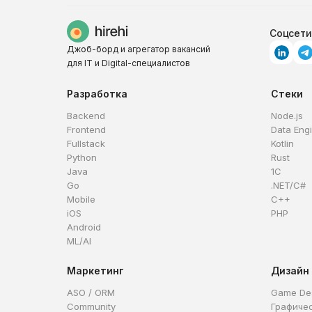
Соцсети
Джоб-борд и агрегатор вакансий
для IT и Digital-специалистов
Разработка
Стеки
Backend
Node.js
Frontend
Data Eng
Fullstack
Kotlin
Python
Rust
Java
1C
Go
.NET/C#
Mobile
C++
iOS
PHP
Android
ML/AI
Маркетинг
Дизайн
ASO / ORM
Game De
Community
Графиче