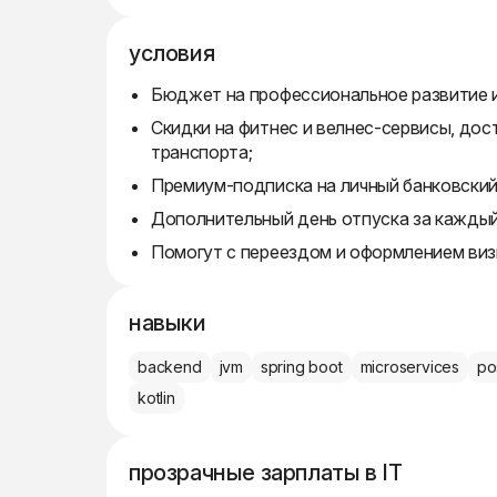
условия
Бюджет на профессиональное развитие и
Скидки на фитнес и велнес-сервисы, до
транспорта;
Премиум-подписка на личный банковский 
Дополнительный день отпуска за каждый
Помогут с переездом и оформлением виз
навыки
backend
jvm
spring boot
microservices
po
kotlin
прозрачные зарплаты в IT