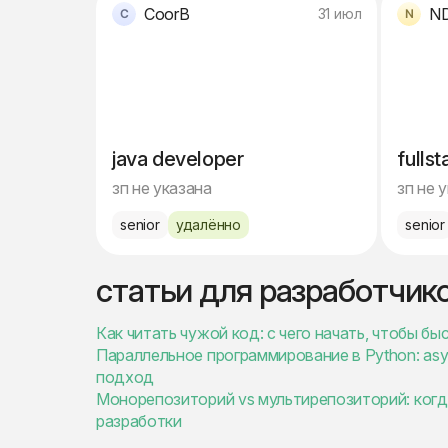
CoorB
N
31 июл
java developer
fulls
зп не указана
зп не 
senior
удалённо
senior
статьи для разработчик
Как читать чужой код: с чего начать, чтобы бы
Параллельное программирование в Python: async
подход
Монорепозиторий vs мультирепозиторий: когда
разработки