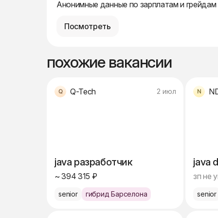
Анонимные данные по зарплатам и грейдам
Посмотреть
похожие вакансии
Q-Tech
N
2 июл
java разработчик
java 
~ 394 315 ₽
зп не 
senior
гибрид Барселона
senior