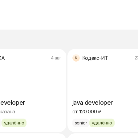
DA
Кодекс-ИТ
4 авг
2
developer
java developer
указана
от 120 000 ₽
удалённо
senior
удалённо