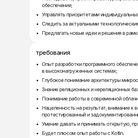
обеспечение;
Управлять приоритетами индивидуальных
Следить за актуальными технологически
Предлагать новые идеи и решения в рамк
требования
Опыт разработки программного обеспечен
в высоконагруженных системах;
Глубокое понимание архитектуры микрос
Знание реляционных и нереляционных баз
Понимание работы в современной облачн
Нацеленность на результат, внимание к 
протестированный и задокументированн
Умение давать и принимать открытую, п
Будет плюсом опыт работы с Kotlin.