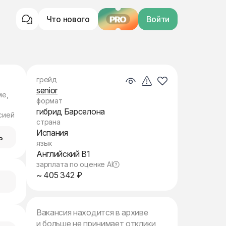
Что нового
PRO
Войти
грейд
senior
ме,
формат
гибрид Барселона
сией
страна
Испания
ь
язык
Английский B1
зарплата по оценке AI
~ 405 342 ₽
Вакансия находится в архиве
и больше не принимает отклики