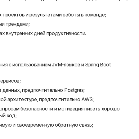
 проектов и результатами работы в команде;
ми трендами;
ах внутренних дней продуктивности.
ия с использованием JVM-языков и Spring Boot
ервисов;
 данных, предпочтительно Postgres;
ой архитектуре, предпочтительно AWS;
вопросам безопасности и мотивация писать хорошо
ый код;
рямую и своевременную обратную связь;