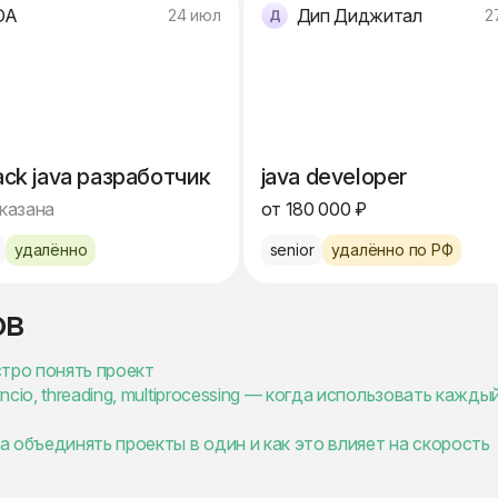
DA
Дип Диджитал
24 июл
2
tack java разработчик
java developer
указана
от 180 000 ₽
удалённо
senior
удалённо по РФ
ов
стро понять проект
io, threading, multiprocessing — когда использовать кажды
 объединять проекты в один и как это влияет на скорость