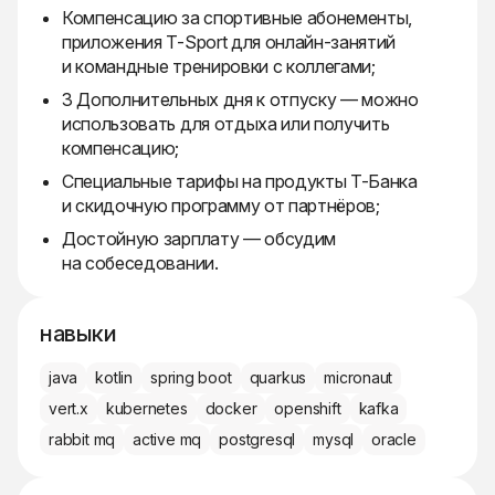
Компенсацию за спортивные абонементы,
приложения T-Sport для онлайн-занятий
и командные тренировки с коллегами;
3 Дополнительных дня к отпуску — можно
использовать для отдыха или получить
компенсацию;
Специальные тарифы на продукты Т-Банка
и скидочную программу от партнёров;
Достойную зарплату — обсудим
на собеседовании.
навыки
java
kotlin
spring boot
quarkus
micronaut
vert.x
kubernetes
docker
openshift
kafka
rabbit mq
active mq
postgresql
mysql
oracle