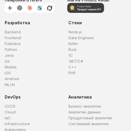
Разработка
Стеки
Backend
Node.js
Frontend
Data Engineer
Fullstack
Kotlin
Python
Rust
Java
1C
Go
.NET/C#
Mobile
C++
iOS
PHP
Android
ML/AI
DevOps
Аналитика
CI/CD
Бизнес-аналитик
Cloud
Аналитик данных
IaC
Продуктовый аналитик
Infrastructure
Системный аналитик
Kubernetes