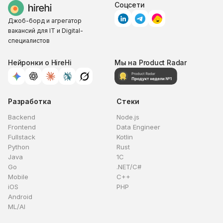
Соцсети
Джоб-борд и агрегатор
вакансий для IT и Digital-
специалистов
Нейронки о HireHi
Мы на Product Radar
Разработка
Стеки
Backend
Node.js
Frontend
Data Engineer
Fullstack
Kotlin
Python
Rust
Java
1C
Go
.NET/C#
Mobile
C++
iOS
PHP
Android
ML/AI