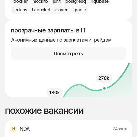
docker
mockito
junit
postgresql
liquibase
jenkins
bitbucket
maven
gradle
прозрачные зарплаты в IT
Анонимные данные по зарплатам и грейдам
Посмотреть
похожие вакансии
NDA
24 июл