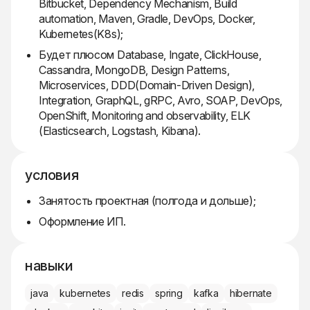
Bitbucket, Dependency Mechanism, Build
automation, Maven, Gradle, DevOps, Docker,
Kubernetes(K8s);
Будет плюсом Database, Ingate, ClickHouse,
Cassandra, MongoDB, Design Patterns,
Microservices, DDD(Domain-Driven Design),
Integration, GraphQL, gRPC, Avro, SOAP, DevOps,
OpenShift, Monitoring and observability, ELK
(Elasticsearch, Logstash, Kibana).
условия
Занятость проектная (полгода и дольше);
Оформление ИП.
навыки
java
kubernetes
redis
spring
kafka
hibernate