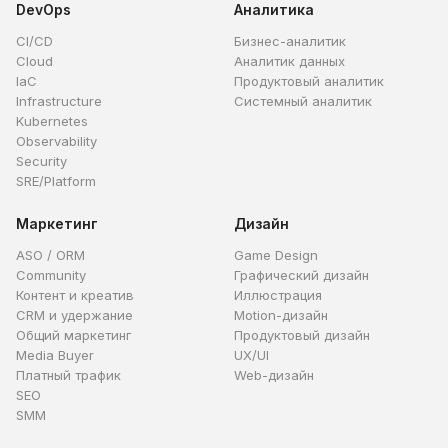
DevOps
Аналитика
CI/CD
Бизнес-аналитик
Cloud
Аналитик данных
IaC
Продуктовый аналитик
Infrastructure
Системный аналитик
Kubernetes
Observability
Security
SRE/Platform
Маркетинг
Дизайн
ASO / ORM
Game Design
Community
Графический дизайн
Контент и креатив
Иллюстрация
CRM и удержание
Motion-дизайн
Общий маркетинг
Продуктовый дизайн
Media Buyer
UX/UI
Платный трафик
Web-дизайн
SEO
SMM