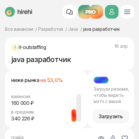
PRO
HireHi
Все вакансии
Разработка
Java
java разработчик
16 апр
it-outstaffing
java разработчик
ниже рынка
на 53,0%
МЭТЧ
Загрузи резюме,
чтобы видеть
вакансия
мэтч с вакой
160 000 ₽
в среднем
Загрузить
340 226 ₽
грейд