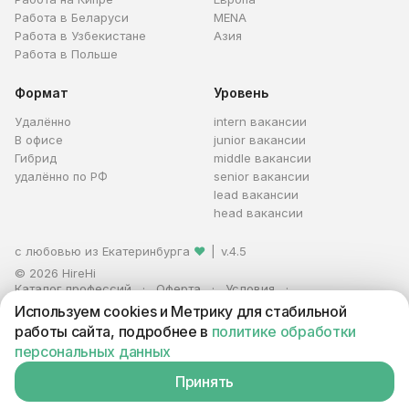
Работа в Беларуси
MENA
Работа в Узбекистане
Азия
Работа в Польше
Формат
Уровень
Удалённо
intern вакансии
В офисе
junior вакансии
Гибрид
middle вакансии
удалённо по РФ
senior вакансии
lead вакансии
head вакансии
с любовью из Екатеринбурга
❤
|
v.4.5
© 2026 HireHi
Каталог профессий
Оферта
Условия
Персональные данные
Реклама
Используем cookies и Метрику для стабильной
ИП Захаров Антон Алексеевич · ИНН 663005711880 · ОГРНИП
работы сайта, подробнее в
политике обработки
321665800059102
персональных данных
Принять
Вакансия находится в архиве