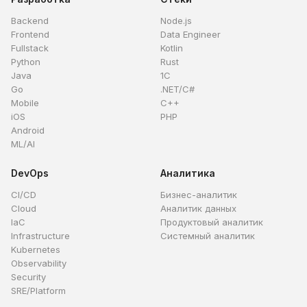
Backend
Node.js
Frontend
Data Engineer
Fullstack
Kotlin
Python
Rust
Java
1C
Go
.NET/C#
Mobile
C++
iOS
PHP
Android
ML/AI
DevOps
Аналитика
CI/CD
Бизнес-аналитик
Cloud
Аналитик данных
IaC
Продуктовый аналитик
Infrastructure
Системный аналитик
Kubernetes
Observability
Security
SRE/Platform