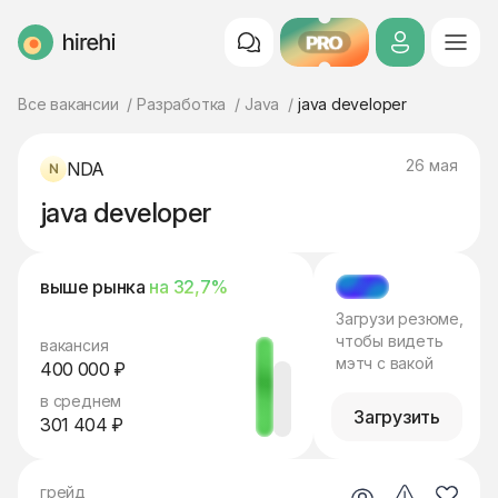
PRO
HireHi
Все вакансии
Разработка
Java
java developer
26 мая
NDA
java developer
выше рынка
на 32,7%
МЭТЧ
Загрузи резюме,
чтобы видеть
вакансия
мэтч с вакой
400 000 ₽
в среднем
Загрузить
301 404 ₽
грейд