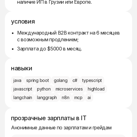
наличие ИП в Грузии или Европе.
условия
Международный B2B контракт на 6 месяцев
с возможным продлением;
Зарплата до $5000 в месяц.
навыки
java
spring boot
golang
c#
typescript
javascript
python
microservices
highload
langchain
langgraph
n8n
mcp
ai
прозрачные зарплаты в IT
Анонимные данные по зарплатам и грейдам