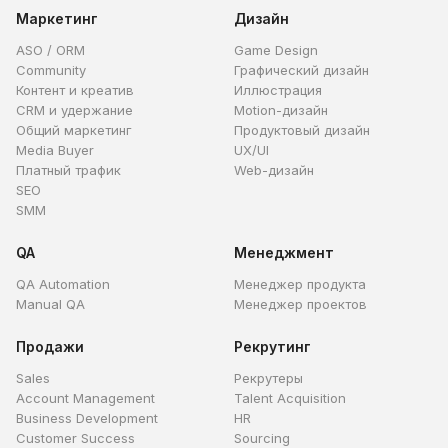
Маркетинг
Дизайн
ASO / ORM
Game Design
Community
Графический дизайн
Контент и креатив
Иллюстрация
CRM и удержание
Motion-дизайн
Общий маркетинг
Продуктовый дизайн
Media Buyer
UX/UI
Платный трафик
Web-дизайн
SEO
SMM
QA
Менеджмент
QA Automation
Менеджер продукта
Manual QA
Менеджер проектов
Продажи
Рекрутинг
Sales
Рекрутеры
Account Management
Talent Acquisition
Business Development
HR
Customer Success
Sourcing