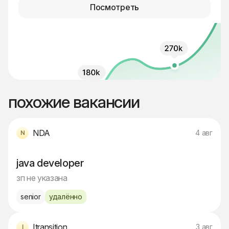
Посмотреть
похожие вакансии
NDA
4 авг
java developer
зп не указана
senior
удалённо
Itransition
3 авг