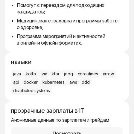
Помогут с переездом для подходящих
кандидатов;
Медицинская страховка и программы заботы
о здоровье;
Программа мероприятий и активностей
в онлайн и офлайн форматах.
навыки
java
kotlin
jvm
ktor
jooq
coroutines
arrow
api
docker
kubernetes
aws
ddd
distributed systems
прозрачные зарплаты в IT
Анонимные данные по зарплатам и грейдам
Посмотреть