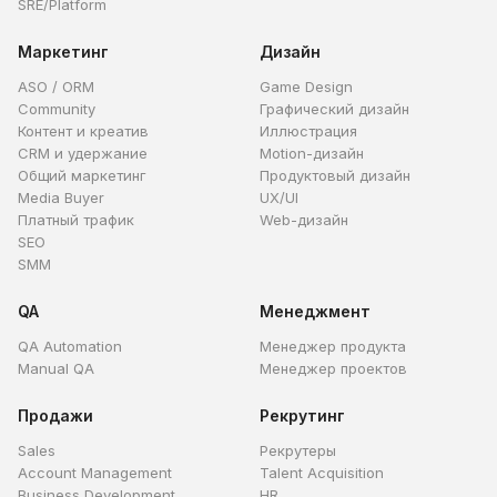
SRE/Platform
Маркетинг
Дизайн
ASO / ORM
Game Design
Community
Графический дизайн
Контент и креатив
Иллюстрация
CRM и удержание
Motion-дизайн
Общий маркетинг
Продуктовый дизайн
Media Buyer
UX/UI
Платный трафик
Web-дизайн
SEO
SMM
QA
Менеджмент
QA Automation
Менеджер продукта
Manual QA
Менеджер проектов
Продажи
Рекрутинг
Sales
Рекрутеры
Account Management
Talent Acquisition
Business Development
HR