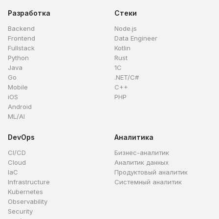
Разработка
Стеки
Backend
Node.js
Frontend
Data Engineer
Fullstack
Kotlin
Python
Rust
Java
1C
Go
.NET/C#
Mobile
C++
iOS
PHP
Android
ML/AI
DevOps
Аналитика
CI/CD
Бизнес-аналитик
Cloud
Аналитик данных
IaC
Продуктовый аналитик
Infrastructure
Системный аналитик
Kubernetes
Observability
Security