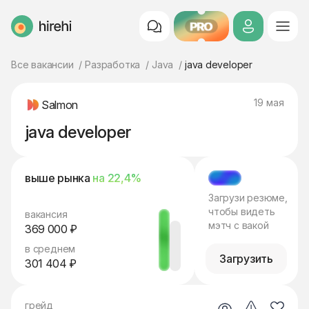
PRO
HireHi
Все вакансии
Разработка
Java
java developer
19 мая
Salmon
java developer
выше рынка
на 22,4%
МЭТЧ
Загрузи резюме,
чтобы видеть
вакансия
мэтч с вакой
369 000 ₽
в среднем
Загрузить
301 404 ₽
грейд