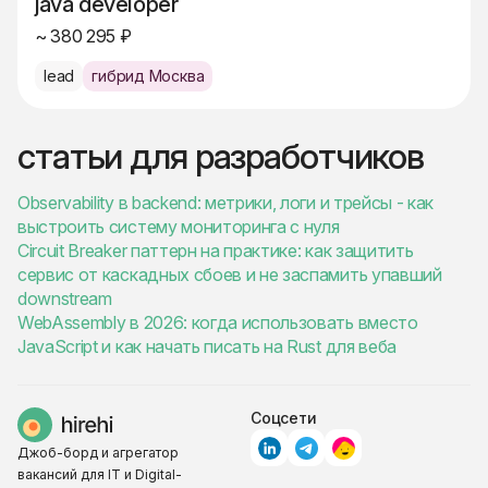
java developer
~ 380 295 ₽
lead
гибрид Москва
статьи для разработчиков
Observability в backend: метрики, логи и трейсы - как
выстроить систему мониторинга с нуля
Circuit Breaker паттерн на практике: как защитить
сервис от каскадных сбоев и не заспамить упавший
downstream
WebAssembly в 2026: когда использовать вместо
JavaScript и как начать писать на Rust для веба
Соцсети
Джоб-борд и агрегатор
вакансий для IT и Digital-