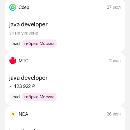
Сбер
27 июл
java developer
зп не указана
lead
гибрид Москва
МТС
11 июн
java developer
~ 423 922 ₽
lead
гибрид Москва
NDA
26 июн