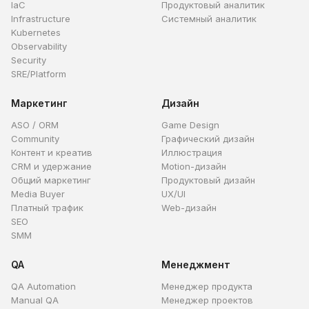
IaC
Продуктовый аналитик
Infrastructure
Системный аналитик
Kubernetes
Observability
Security
SRE/Platform
Маркетинг
Дизайн
ASO / ORM
Game Design
Community
Графический дизайн
Контент и креатив
Иллюстрация
CRM и удержание
Motion-дизайн
Общий маркетинг
Продуктовый дизайн
Media Buyer
UX/UI
Платный трафик
Web-дизайн
SEO
SMM
QA
Менеджмент
QA Automation
Менеджер продукта
Manual QA
Менеджер проектов