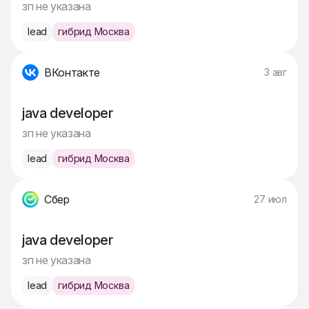
зп не указана
lead
гибрид Москва
ВКонтакте
3 авг
java developer
зп не указана
lead
гибрид Москва
Сбер
27 июл
java developer
зп не указана
lead
гибрид Москва