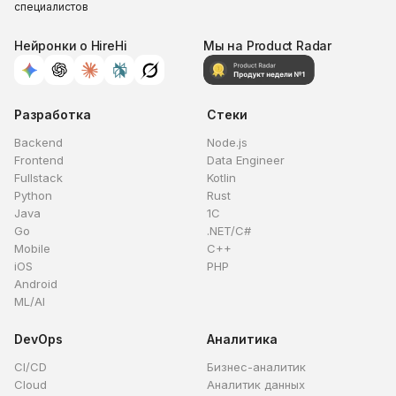
специалистов
Нейронки о HireHi
Мы на Product Radar
Разработка
Стеки
Backend
Node.js
Frontend
Data Engineer
Fullstack
Kotlin
Python
Rust
Java
1C
Go
.NET/C#
Mobile
C++
iOS
PHP
Android
ML/AI
DevOps
Аналитика
CI/CD
Бизнес-аналитик
Cloud
Аналитик данных