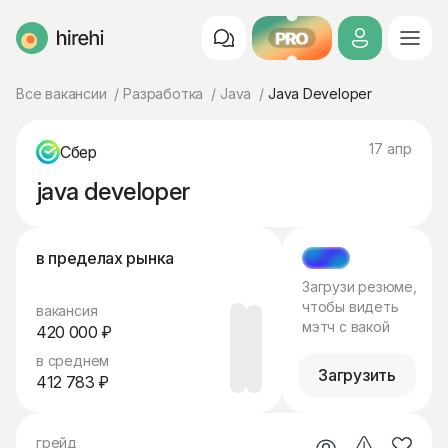
PRO
HireHi
Все вакансии
Разработка
Java
Java Developer
17 апр
Сбер
java developer
в пределах рынка
МЭТЧ
Загрузи резюме,
чтобы видеть
вакансия
мэтч с вакой
420 000 ₽
в среднем
Загрузить
412 783 ₽
грейд