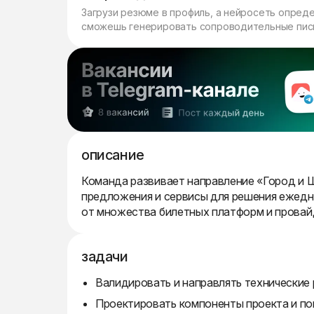
Загрузи резюме в профиль, а нейросеть опред
сможешь генерировать сопроводительные пись
описание
Команда развивает направление «Город и 
предложения и сервисы для решения ежедн
от множества билетных платформ и провай
задачи
Валидировать и направлять технические
Проектировать компоненты проекта и по