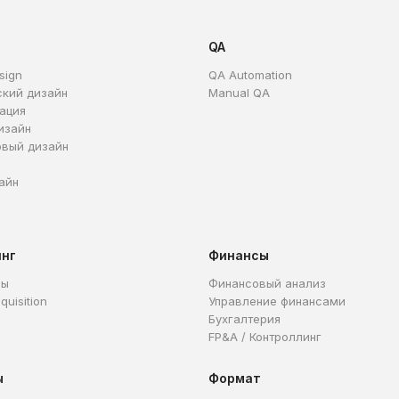
QA
sign
QA Automation
ский дизайн
Manual QA
ация
изайн
овый дизайн
айн
инг
Финансы
ры
Финансовый анализ
quisition
Управление финансами
Бухгалтерия
FP&A / Контроллинг
ы
Формат