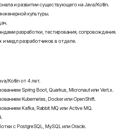
нала и развитии существующего на Java/Kotlin.
инженерной культуры.
ач.
андами разработки, тестирования, сопровождения.
 и мидл разработчиков в отделе.
/Kotlin от 4 лет.
анием Spring Boot, Quarkus, Micronaut или Vert.x.
ванием Kubernetes, Docker или OpenShift.
ванием Kafka, Rabbit MQ или Active MQ.
.
тки с PostgreSQL, MySQL или Oracle.