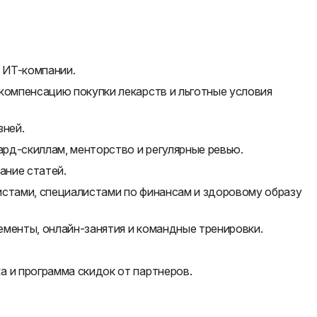
 ИТ-компании.
компенсацию покупки лекарств и льготные условия
зней.
ард-скиллам, менторство и регулярные ревью.
ание статей.
истами, специалистами по финансам и здоровому образу
ементы, онлайн-занятия и командные тренировки.
а и программа скидок от партнеров.