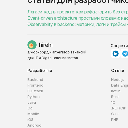
Легаси-код в проекте: как рефакторить без с
Event-driven architecture простыми словами: 
Observability в backend: метрики, логи и трейс
Соцсети
Джоб-борд и агрегатор вакансий
для IT и Digital-специалистов
Разработка
Стеки
Backend
Node.js
Frontend
Data Eng
Fullstack
Kotlin
Python
Rust
Java
1C
Go
.NET/C#
Mobile
C++
iOS
PHP
Android