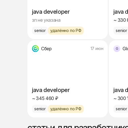
java developer
java 
зп не указана
~ 330 
senior
удалённо по РФ
senior
Сбер
Gl
17 июн
java developer
java 
~ 345 460 ₽
~ 300 
senior
удалённо по РФ
senior
статьи для разработчик