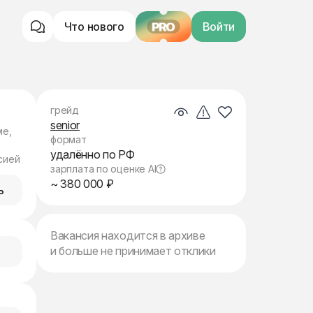
Что нового
PRO
Войти
грейд
senior
ме,
формат
удалённо по РФ
сией
зарплата по оценке AI
~ 380 000 ₽
ь
Вакансия находится в архиве
и больше не принимает отклики