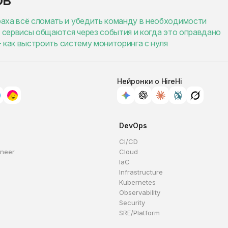
траха всё сломать и убедить команду в необходимости
как сервисы общаются через события и когда это оправдано
ы - как выстроить систему мониторинга с нуля
Нейронки о HireHi
DevOps
CI/CD
ineer
Cloud
IaC
Infrastructure
Kubernetes
Observability
Security
SRE/Platform