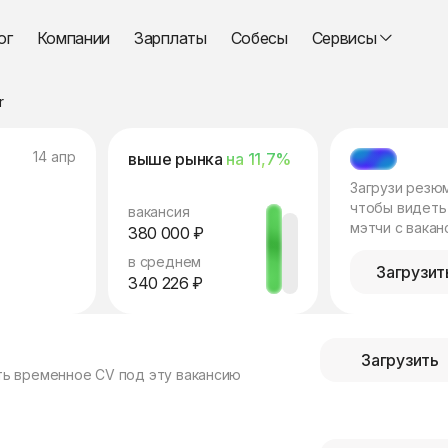
ог
Компании
Зарплаты
Собесы
Сервисы
r
14 апр
выше рынка
на 11,7%
МЭТЧ
Загрузи резю
чтобы видеть
вакансия
мэтчи с вакан
380 000 ₽
в среднем
Загрузит
340 226 ₽
Загрузить
ть временное CV под эту вакансию