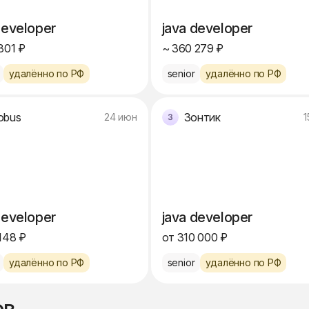
developer
java developer
801 ₽
~ 360 279 ₽
удалённо по РФ
senior
удалённо по РФ
obus
Зонтик
24 июн
1
developer
java developer
148 ₽
от 310 000 ₽
удалённо по РФ
senior
удалённо по РФ
ов