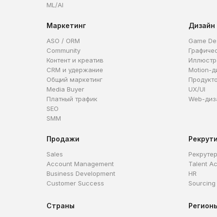
ML/AI
Маркетинг
Дизайн
ASO / ORM
Game De
Community
Графиче
Контент и креатив
Иллюстр
CRM и удержание
Motion-д
Общий маркетинг
Продукт
Media Buyer
UX/UI
Платный трафик
Web-диз
SEO
SMM
Продажи
Рекрут
Sales
Рекруте
Account Management
Talent Ac
Business Development
HR
Customer Success
Sourcing
Страны
Регион