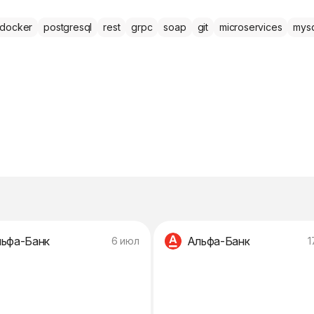
docker
postgresql
rest
grpc
soap
git
microservices
mysq
ьфа-Банк
Альфа-Банк
6 июл
1