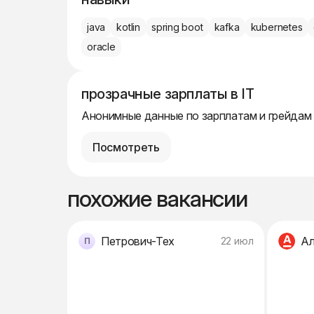
java
kotlin
spring boot
kafka
kubernetes
oracle
прозрачные зарплаты в IT
Анонимные данные по зарплатам и грейдам
Посмотреть
похожие вакансии
Петрович-Тех
Ал
22 июл