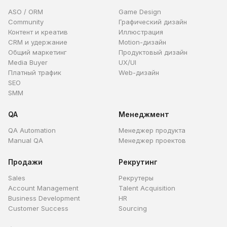
ASO / ORM
Game Design
Community
Графический дизайн
Контент и креатив
Иллюстрация
CRM и удержание
Motion-дизайн
Общий маркетинг
Продуктовый дизайн
Media Buyer
UX/UI
Платный трафик
Web-дизайн
SEO
SMM
QA
Менеджмент
QA Automation
Менеджер продукта
Manual QA
Менеджер проектов
Продажи
Рекрутинг
Sales
Рекрутеры
Account Management
Talent Acquisition
Business Development
HR
Customer Success
Sourcing