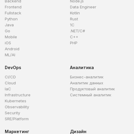
Backend
Node.js
Frontend
Data Engineer
Fullstack
Kotlin
Python
Rust
Java
1C
Go
.NET/C#
Mobile
C++
iOS
PHP
Android
ML/AI
DevOps
Аналитика
CI/CD
Бизнес-аналитик
Cloud
Аналитик данных
IaC
Продуктовый аналитик
Infrastructure
Системный аналитик
Kubernetes
Observability
Security
SRE/Platform
Маркетинг
Дизайн