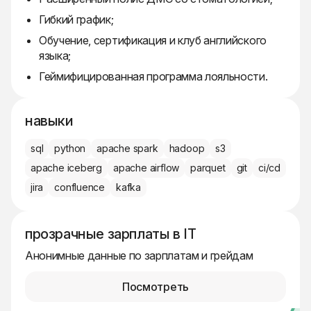
Гибкий график;
Обучение, сертификация и клуб английского
языка;
Геймифицированная программа лояльности.
навыки
sql
python
apache spark
hadoop
s3
apache iceberg
apache airflow
parquet
git
ci/cd
jira
confluence
kafka
прозрачные зарплаты в IT
Анонимные данные по зарплатам и грейдам
Посмотреть