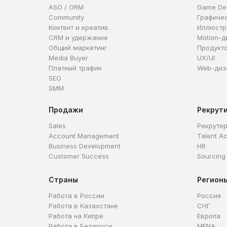
ASO / ORM
Game De
Community
Графиче
Контент и креатив
Иллюстр
CRM и удержание
Motion-д
Общий маркетинг
Продукт
Media Buyer
UX/UI
Платный трафик
Web-диз
SEO
SMM
Продажи
Рекрут
Sales
Рекруте
Account Management
Talent Ac
Business Development
HR
Customer Success
Sourcing
Страны
Регион
Работа в России
Россия
Работа в Казахстане
СНГ
Работа на Кипре
Европа
Работа в Беларуси
MENA