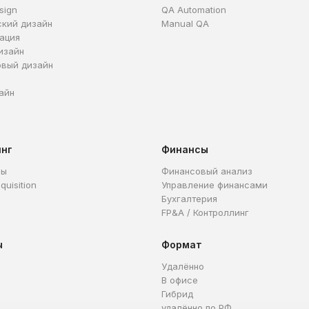
sign
QA Automation
ский дизайн
Manual QA
ация
изайн
овый дизайн
айн
инг
Финансы
ры
Финансовый анализ
quisition
Управление финансами
Бухгалтерия
FP&A / Контроллинг
ы
Формат
Удалённо
В офисе
Гибрид
удалённо по РФ