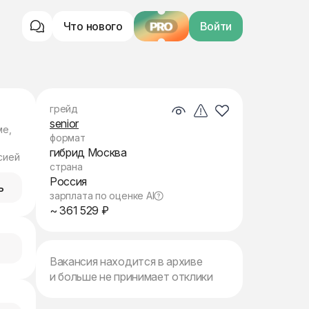
Что нового
PRO
Войти
грейд
senior
ме,
формат
гибрид Москва
сией
страна
Россия
ь
зарплата по оценке AI
~ 361 529 ₽
Вакансия находится в архиве
и больше не принимает отклики