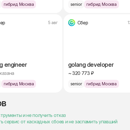
гибрид Москва
senior
гибрид Москва
ер
Сбер
5 авг
1
g engineer
golang developer
указана
~ 320 773 ₽
гибрид Москва
senior
гибрид Москва
ов
струменты и не получить отказ
тить сервис от каскадных сбоев и не заспамить упавший