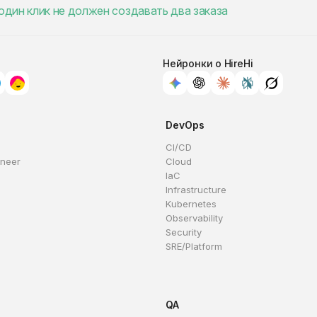
дин клик не должен создавать два заказа
Нейронки о HireHi
DevOps
CI/CD
ineer
Cloud
IaC
Infrastructure
Kubernetes
Observability
Security
SRE/Platform
QA