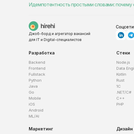
Идемпотентность простыми словами: почему о
Соцсети
Джоб-борд и агрегатор вакансий
для IT и Digital-специалистов
Разработка
Стеки
Backend
Node.js
Frontend
Data Eng
Fullstack
Kotlin
Python
Rust
Java
1C
Go
.NET/C#
Mobile
C++
iOS
PHP
Android
ML/AI
Маркетинг
Дизайн