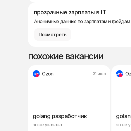
прозрачные зарплаты в IT
Анонимные данные по зарплатам и грейдам
Посмотреть
похожие вакансии
Ozon
O
31 июл
golang разработчик
gola
зп не указана
зп не 