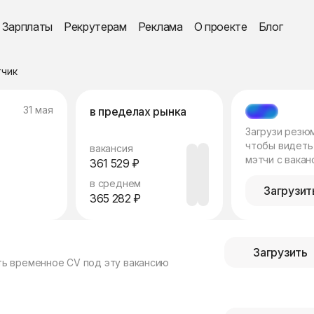
Зарплаты
Рекрутерам
Реклама
О проекте
Блог
тчик
31 мая
в пределах рынка
МЭТЧ
Загрузи резю
чтобы видеть
вакансия
мэтчи с вакан
361 529 ₽
в среднем
Загрузит
365 282 ₽
Загрузить
ть временное CV под эту вакансию