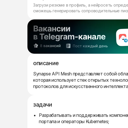
Загрузи резюме в профиль, а нейросеть опред
сможешь генерировать сопроводительные пись
описание
Synapse API Mesh представляет собой обл
которая использует стек открытых техноло
протоколов для искусственного интеллекта
задачи
Разрабатывать и поддерживать компонен
портала и операторы Kubernetes;