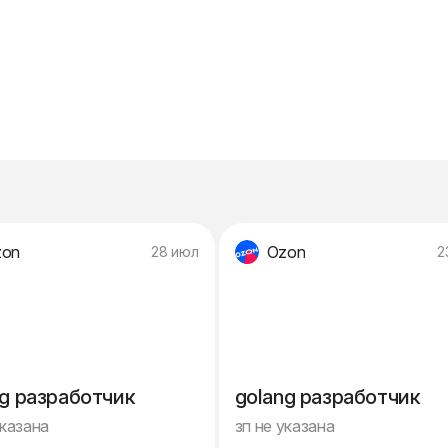
zon
Ozon
28 июл
2
ng разработчик
golang разработчик
указана
зп не указана