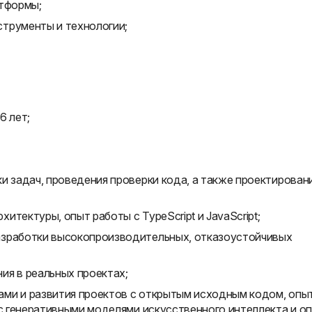
атформы;
трументы и технологии;
6 лет;
и задач, проведения проверки кода, а также проектирован
тектуры, опыт работы с TypeScript и JavaScript;
азработки высокопроизводительных, отказоустойчивых
ия в реальных проектах;
ми и развития проектов с открытым исходным кодом, опы
 с генеративными моделями искусственного интеллекта и о