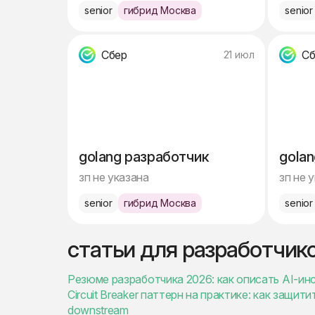
senior
гибрид Москва
senior
Сбер
Сб
21 июл
golang разработчик
golan
зп не указана
зп не 
senior
гибрид Москва
senior
статьи для разработчик
Резюме разработчика 2026: как описать AI-ин
Circuit Breaker паттерн на практике: как защи
downstream