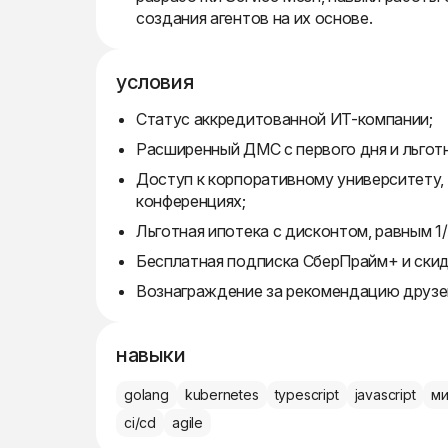
создания агентов на их основе.
условия
Статус аккредитованной ИТ-компании;
Расширенный ДМС с первого дня и льготн
Доступ к корпоративному университету,
конференциях;
Льготная ипотека с дисконтом, равным 1
Бесплатная подписка СберПрайм+ и скид
Вознаграждение за рекомендацию друзей
навыки
golang
kubernetes
typescript
javascript
м
ci/cd
agile