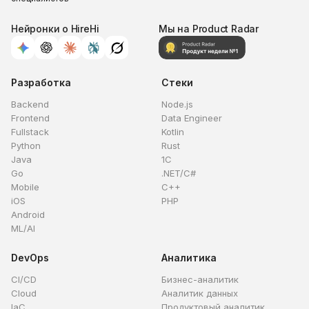
Нейронки о HireHi
Мы на Product Radar
Разработка
Стеки
Backend
Node.js
Frontend
Data Engineer
Fullstack
Kotlin
Python
Rust
Java
1C
Go
.NET/C#
Mobile
C++
iOS
PHP
Android
ML/AI
DevOps
Аналитика
CI/CD
Бизнес-аналитик
Cloud
Аналитик данных
IaC
Продуктовый аналитик