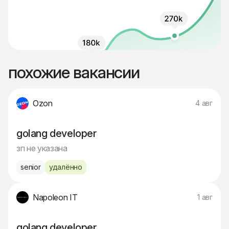
похожие вакансии
Ozon
4 авг
golang developer
зп не указана
senior
удалённо
Napoleon IT
1 авг
golang developer