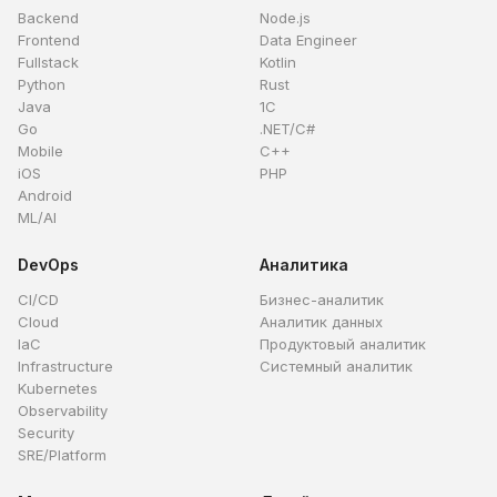
Backend
Node.js
Frontend
Data Engineer
Fullstack
Kotlin
Python
Rust
Java
1C
Go
.NET/C#
Mobile
C++
iOS
PHP
Android
ML/AI
DevOps
Аналитика
CI/CD
Бизнес-аналитик
Cloud
Аналитик данных
IaC
Продуктовый аналитик
Infrastructure
Системный аналитик
Kubernetes
Observability
Security
SRE/Platform