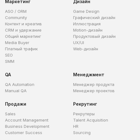
Маркетинг
Дизайн
ASO / ORM
Game Design
Community
Графический дизайн
Контент и креатив
Иллюстрация
CRM и удержание
Motion-дизайн
Общий маркетинг
Продуктовый дизайн
Media Buyer
UX/UI
Платный трафик
Web-дизайн
SEO
SMM
QA
Менеджмент
QA Automation
Менеджер продукта
Manual QA
Менеджер проектов
Продажи
Рекрутинг
Sales
Рекрутеры
Account Management
Talent Acquisition
Business Development
HR
Customer Success
Sourcing