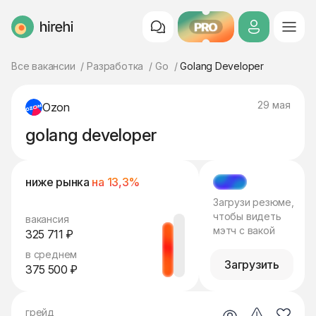
PRO
HireHi
Все вакансии
Разработка
Go
Golang Developer
29 мая
Ozon
golang developer
ниже рынка
на 13,3%
МЭТЧ
Загрузи резюме,
чтобы видеть
вакансия
мэтч с вакой
325 711 ₽
в среднем
Загрузить
375 500 ₽
грейд