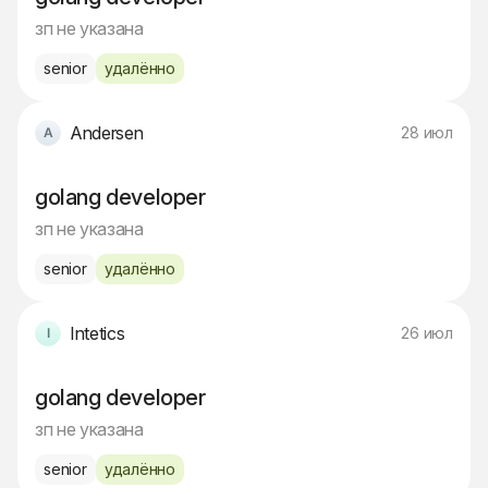
зп не указана
senior
удалённо
Andersen
28 июл
golang developer
зп не указана
senior
удалённо
Intetics
26 июл
golang developer
зп не указана
senior
удалённо