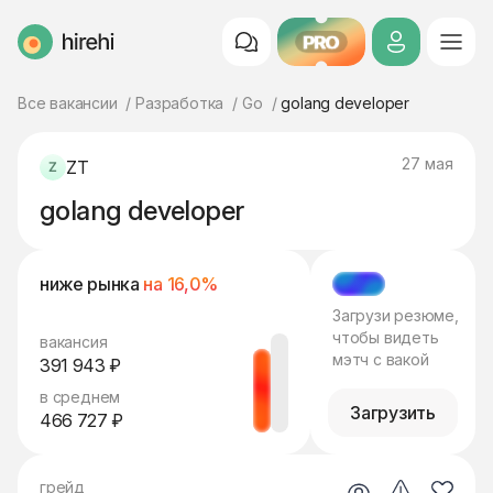
PRO
HireHi
Все вакансии
Разработка
Go
golang developer
27 мая
ZT
golang developer
ниже рынка
на 16,0%
МЭТЧ
Загрузи резюме,
чтобы видеть
вакансия
мэтч с вакой
391 943 ₽
в среднем
Загрузить
466 727 ₽
грейд