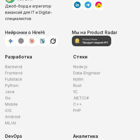
Джоб-борд и агрегатор
вакансий для IT и Digital-
специалистов
Нейронки о HireHi
Мы на Product Radar
Разработка
Стеки
Backend
Node.js
Frontend
Data Engineer
Fullstack
Kotlin
Python
Rust
Java
1C
Go
.NET/C#
Mobile
C++
iOS
PHP
Android
ML/AI
DevOps
Аналитика