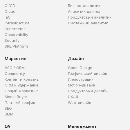
CI/CD
Бизнес-аналитик
Cloud
Аналитик данных
IaC
Продуктовый аналитик
Infrastructure
Системный аналитик
Kubernetes
Observability
Security
SRE/Platform
Маркетинг
Дизайн
ASO / ORM
Game Design
Community
Графический дизайн
Контент и креатив
Иллюстрация
CRM и удержание
Motion-дизайн
Общий маркетинг
Продуктовый дизайн
Media Buyer
UX/UI
Платный трафик
Web-дизайн
SEO
SMM
QA
Менеджмент