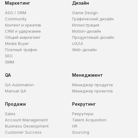
Маркетинг
Дизайн
ASO / ORM
Game Design
Community
Графический дизайн
Контент и креатив
Иллюстрация
CRM и удержание
Motion-дизайн
Общий маркетинг
Продуктовый дизайн
Media Buyer
UX/UI
Платный трафик
Web-дизайн
SEO
SMM
QA
Менеджмент
QA Automation
Менеджер продукта
Manual QA
Менеджер проектов
Продажи
Рекрутинг
Sales
Рекрутеры
Account Management
Talent Acquisition
Business Development
HR
Customer Success
Sourcing