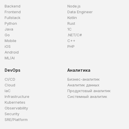
Backend
Node.js
Frontend
Data Engineer
Fullstack
Kotlin
Python
Rust
Java
1C
Go
.NET/C#
Mobile
C++
iOS
PHP
Android
ML/AI
DevOps
Аналитика
CI/CD
Бизнес-аналитик
Cloud
Аналитик данных
IaC
Продуктовый аналитик
Infrastructure
Системный аналитик
Kubernetes
Observability
Security
SRE/Platform