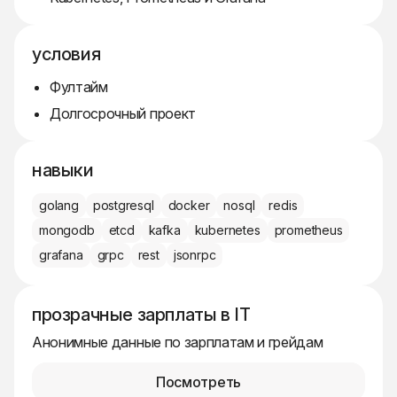
условия
Фултайм
Долгосрочный проект
навыки
golang
postgresql
docker
nosql
redis
mongodb
etcd
kafka
kubernetes
prometheus
grafana
grpc
rest
jsonrpc
прозрачные зарплаты в IT
Анонимные данные по зарплатам и грейдам
Посмотреть