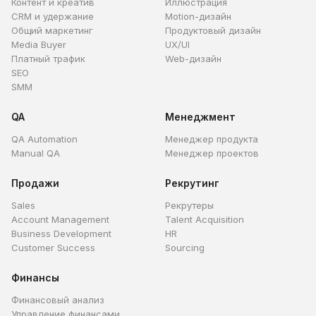
Контент и креатив
Иллюстрация
CRM и удержание
Motion-дизайн
Общий маркетинг
Продуктовый дизайн
Media Buyer
UX/UI
Платный трафик
Web-дизайн
SEO
SMM
QA
Менеджмент
QA Automation
Менеджер продукта
Manual QA
Менеджер проектов
Продажи
Рекрутинг
Sales
Рекрутеры
Account Management
Talent Acquisition
Business Development
HR
Customer Success
Sourcing
Финансы
Финансовый анализ
Управление финансами