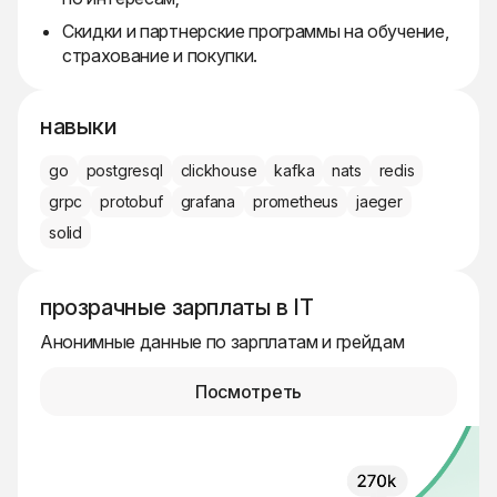
Скидки и партнерские программы на обучение,
страхование и покупки.
навыки
go
postgresql
clickhouse
kafka
nats
redis
grpc
protobuf
grafana
prometheus
jaeger
solid
прозрачные зарплаты в IT
Анонимные данные по зарплатам и грейдам
Посмотреть