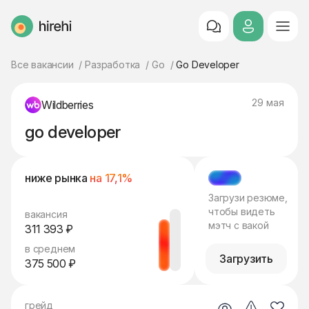
HireHi
Все вакансии
Разработка
Go
Go Developer
29 мая
Wildberries
go developer
ниже рынка
на 17,1%
МЭТЧ
Загрузи резюме,
чтобы видеть
вакансия
мэтч с вакой
311 393 ₽
в среднем
Загрузить
375 500 ₽
грейд