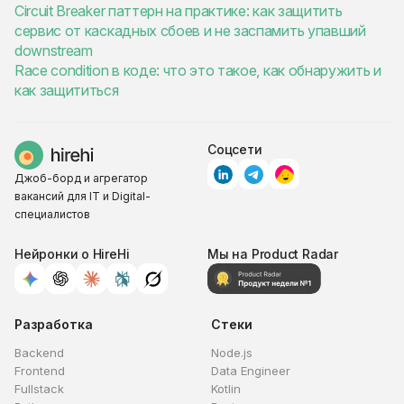
Circuit Breaker паттерн на практике: как защитить
сервис от каскадных сбоев и не заспамить упавший
downstream
Race condition в коде: что это такое, как обнаружить и
как защититься
Соцсети
Джоб-борд и агрегатор
вакансий для IT и Digital-
специалистов
Нейронки о HireHi
Мы на Product Radar
Разработка
Стеки
Backend
Node.js
Frontend
Data Engineer
Fullstack
Kotlin