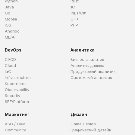
Python
Rust
Java
1C
Go
.NET/C#
Mobile
C++
iOS
PHP
Android
ML/AI
DevOps
Аналитика
CI/CD
Бизнес-аналитик
Cloud
Аналитик данных
IaC
Продуктовый аналитик
Infrastructure
Системный аналитик
Kubernetes
Observability
Security
SRE/Platform
Маркетинг
Дизайн
ASO / ORM
Game Design
Community
Графический дизайн