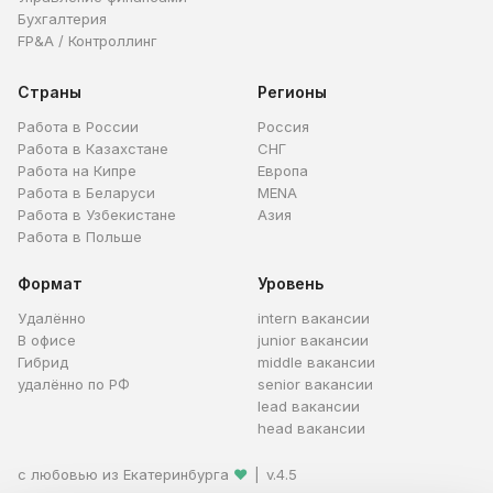
Бухгалтерия
FP&A / Контроллинг
Страны
Регионы
Работа в России
Россия
Работа в Казахстане
СНГ
Работа на Кипре
Европа
Работа в Беларуси
MENA
Работа в Узбекистане
Азия
Работа в Польше
Формат
Уровень
Удалённо
intern вакансии
В офисе
junior вакансии
Гибрид
middle вакансии
удалённо по РФ
senior вакансии
lead вакансии
head вакансии
с любовью из Екатеринбурга
❤
|
v.4.5