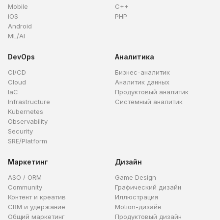
Mobile
C++
iOS
PHP
Android
ML/AI
DevOps
Аналитика
CI/CD
Бизнес-аналитик
Cloud
Аналитик данных
IaC
Продуктовый аналитик
Infrastructure
Системный аналитик
Kubernetes
Observability
Security
SRE/Platform
Маркетинг
Дизайн
ASO / ORM
Game Design
Community
Графический дизайн
Контент и креатив
Иллюстрация
CRM и удержание
Motion-дизайн
Общий маркетинг
Продуктовый дизайн