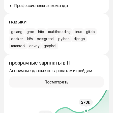
Профессиональная команда.
навыки
golang
grpc
http
multithreading
linux
gitlab
docker
k8s
postgresql
python
django
tarantool
envoy
graphql
прозрачные зарплаты в IT
Анонимные данные по зарплатам и грейдам
Посмотреть