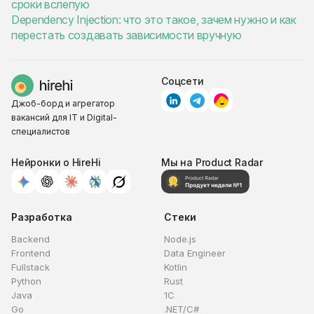
сроки вслепую
Dependency Injection: что это такое, зачем нужно и как
перестать создавать зависимости вручную
Соцсети
Джоб-борд и агрегатор
вакансий для IT и Digital-
специалистов
Нейронки о HireHi
Мы на Product Radar
Разработка
Стеки
Backend
Node.js
Frontend
Data Engineer
Fullstack
Kotlin
Python
Rust
Java
1C
Go
.NET/C#