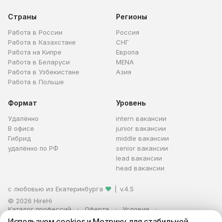
Страны
Регионы
Работа в России
Россия
Работа в Казахстане
СНГ
Работа на Кипре
Европа
Работа в Беларуси
MENA
Работа в Узбекистане
Азия
Работа в Польше
Формат
Уровень
Удалённо
intern вакансии
В офисе
junior вакансии
Гибрид
middle вакансии
удалённо по РФ
senior вакансии
lead вакансии
head вакансии
с любовью из Екатеринбурга
❤
|
v.4.5
© 2026 HireHi
Каталог профессий
Оферта
Условия
Персональные данные
Реклама
Используем cookies и Метрику для стабильной