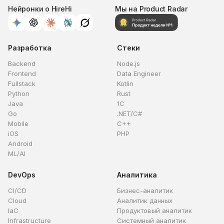
Нейронки о HireHi
Мы на Product Radar
Разработка
Стеки
Backend
Node.js
Frontend
Data Engineer
Fullstack
Kotlin
Python
Rust
Java
1C
Go
.NET/C#
Mobile
C++
iOS
PHP
Android
ML/AI
DevOps
Аналитика
CI/CD
Бизнес-аналитик
Cloud
Аналитик данных
IaC
Продуктовый аналитик
Infrastructure
Системный аналитик