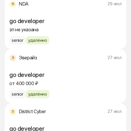
NDA
29 июл
go developer
зп не указана
senior
удалённо
Эверайз
27 июл
go developer
от 400 000 ₽
senior
удалённо
District Cyber
27 июл
go developer