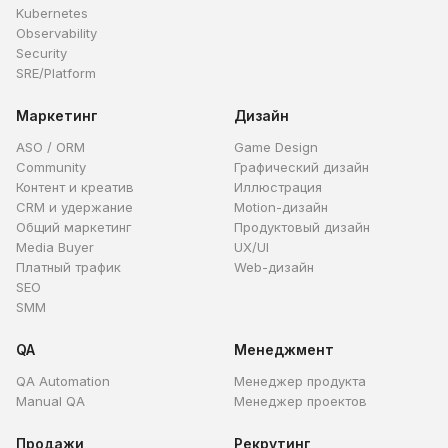
Kubernetes
Observability
Security
SRE/Platform
Маркетинг
Дизайн
ASO / ORM
Game Design
Community
Графический дизайн
Контент и креатив
Иллюстрация
CRM и удержание
Motion-дизайн
Общий маркетинг
Продуктовый дизайн
Media Buyer
UX/UI
Платный трафик
Web-дизайн
SEO
SMM
QA
Менеджмент
QA Automation
Менеджер продукта
Manual QA
Менеджер проектов
Продажи
Рекрутинг