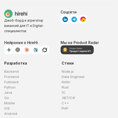
Соцсети
Джоб-борд и агрегатор
вакансий для IT и Digital-
специалистов
Нейронки о HireHi
Мы на Product Radar
Разработка
Стеки
Backend
Node.js
Frontend
Data Engineer
Fullstack
Kotlin
Python
Rust
Java
1C
Go
.NET/C#
Mobile
C++
iOS
PHP
Android