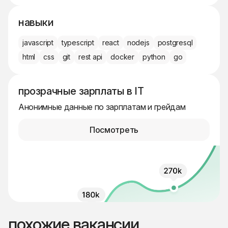
навыки
javascript
typescript
react
nodejs
postgresql
html
css
git
rest api
docker
python
go
прозрачные зарплаты в IT
Анонимные данные по зарплатам и грейдам
Посмотреть
похожие вакансии