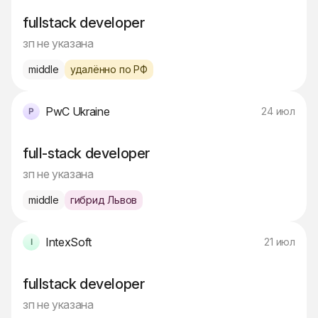
fullstack developer
зп не указана
middle
удалённо по РФ
PwC Ukraine
24 июл
full-stack developer
зп не указана
middle
гибрид Львов
IntexSoft
21 июл
fullstack developer
зп не указана