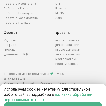
Работа в Казахстане
СНГ
Работа на Кипре
Европа
Работа в Беларуси
MENA
Работа в Узбекистане
Азия
Работа в Польше
Формат
Уровень
Удалённо
intern вакансии
В офисе
junior вакансии
Гибрид
middle вакансии
удалённо по РФ
senior вакансии
lead вакансии
head вакансии
с любовью из Екатеринбурга
❤
|
v.4.5
© 2026 HireHi
Каталог профессий
Оферта
Условия
Персональные данные
Реклама
Используем cookies и Метрику для стабильной
ИП Захаров Антон Алексеевич · ИНН 663005711880 · ОГРНИП
работы сайта, подробнее в
политике обработки
321665800059102
персональных данных