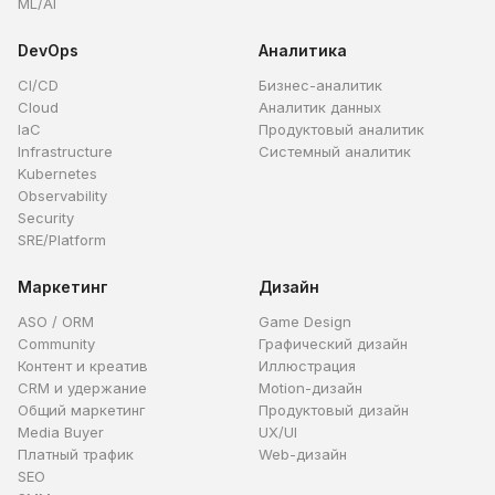
ML/AI
DevOps
Аналитика
CI/CD
Бизнес-аналитик
Cloud
Аналитик данных
IaC
Продуктовый аналитик
Infrastructure
Системный аналитик
Kubernetes
Observability
Security
SRE/Platform
Маркетинг
Дизайн
ASO / ORM
Game Design
Community
Графический дизайн
Контент и креатив
Иллюстрация
CRM и удержание
Motion-дизайн
Общий маркетинг
Продуктовый дизайн
Media Buyer
UX/UI
Платный трафик
Web-дизайн
SEO