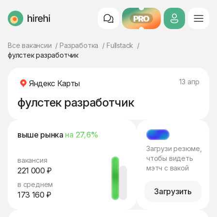
PRO
HireHi
Все вакансии
Разработка
Fullstack
фулстек разработчик
13 апр
Яндекс Карты
фулстек разработчик
выше рынка
на 27,6%
МЭТЧ
Загрузи резюме,
чтобы видеть
вакансия
мэтч с вакой
221 000 ₽
в среднем
Загрузить
173 160 ₽