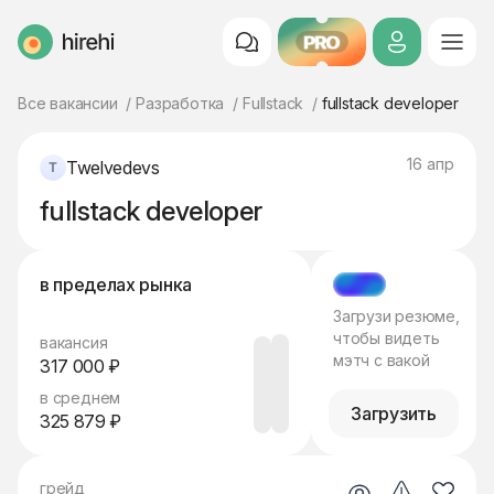
PRO
HireHi
Все вакансии
Разработка
Fullstack
fullstack developer
16 апр
Twelvedevs
fullstack developer
в пределах рынка
МЭТЧ
Загрузи резюме,
чтобы видеть
вакансия
мэтч с вакой
317 000 ₽
в среднем
Загрузить
325 879 ₽
грейд