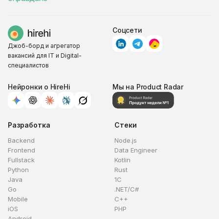
Соцсети
Джоб-борд и агрегатор
вакансий для IT и Digital-
специалистов
Нейронки о HireHi
Мы на Product Radar
Разработка
Стеки
Backend
Node.js
Frontend
Data Engineer
Fullstack
Kotlin
Python
Rust
Java
1C
Go
.NET/C#
Mobile
C++
iOS
PHP
Android