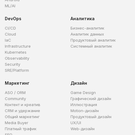
ML/AI
DevOps
Аналитика
CI/CD
Бизнес-аналитик
Cloud
Аналитик данных
IaC
Продуктовый аналитик
Infrastructure
Системный аналитик
Kubernetes
Observability
Security
SRE/Platform
Маркетинг
Дизайн
ASO / ORM
Game Design
Community
Графический дизайн
Контент и креатив
Иллюстрация
CRM и удержание
Motion-дизайн
Общий маркетинг
Продуктовый дизайн
Media Buyer
UX/UI
Платный трафик
Web-дизайн
SEO