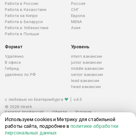
Работа в России
Россия
Работа в Казахстане
СНГ
Работа на Кипре
Европа
Работа в Беларуси
MENA
Работа в Узбекистане
Азия
Работа в Польше
Формат
Уровень
Удалённо
intern вакансии
В офисе
junior вакансии
Гибрид
middle вакансии
удалённо по РФ
senior вакансии
lead вакансии
head вакансии
с любовью из Екатеринбурга
❤
|
v.4.5
© 2026 HireHi
Каталог профессий
Оферта
Условия
Персональные данные
Реклама
Используем cookies и Метрику для стабильной
ИП Захаров Антон Алексеевич · ИНН 663005711880 · ОГРНИП
работы сайта, подробнее в
политике обработки
321665800059102
персональных данных