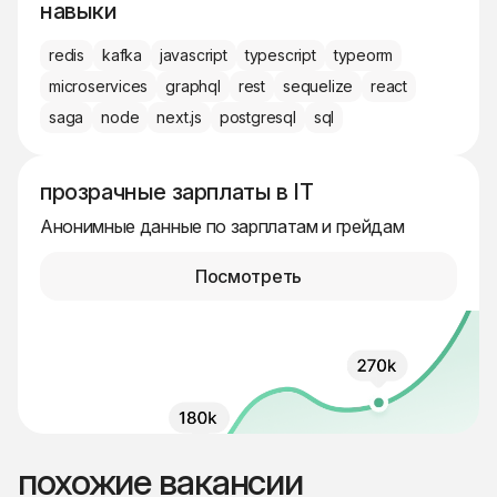
навыки
redis
kafka
javascript
typescript
typeorm
microservices
graphql
rest
sequelize
react
saga
node
next.js
postgresql
sql
прозрачные зарплаты в IT
Анонимные данные по зарплатам и грейдам
Посмотреть
похожие вакансии