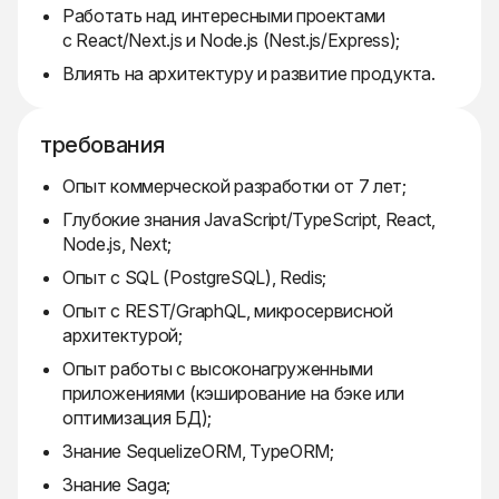
Работать над интересными проектами
с React/Next.js и Node.js (Nest.js/Express);
Влиять на архитектуру и развитие продукта.
требования
Опыт коммерческой разработки от 7 лет;
Глубокие знания JavaScript/TypeScript, React,
Node.js, Next;
Опыт с SQL (PostgreSQL), Redis;
Опыт с REST/GraphQL, микросервисной
архитектурой;
Опыт работы с высоконагруженными
приложениями (кэширование на бэке или
оптимизация БД);
Знание SequelizeORM, TypeORM;
Знание Saga;