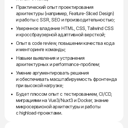
Практический опыт проектирования
архитектуры (например, Feature-Sliced Design)
и работы с SSR, SEO и производительностью;
Уверенное владение HTML, CSS, Tailwind CSS
и кроссбраузерной адаптивной версткой;
Опыт в code review, повышении качества кода
и менторинге команды;
Навыки выявления и устранения
архитектурных и performance-проблем;
Умение аргументировать решения
и обеспечивать масштабируемость фронтенда
при высокой нагрузке;
Будет плюсом опыт с тестированием, CI/CD,
миграциями на Vue3/Nuxt3 и Docker, знание
микросервисной архитектуры и работы
с highload-проектами.