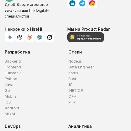
Джоб-борд и агрегатор
вакансий для IT и Digital-
специалистов
Нейронки о HireHi
Мы на Product Radar
Разработка
Стеки
Backend
Node.js
Frontend
Data Engineer
Fullstack
Kotlin
Python
Rust
Java
1C
Go
.NET/C#
Mobile
C++
iOS
PHP
Android
ML/AI
DevOps
Аналитика