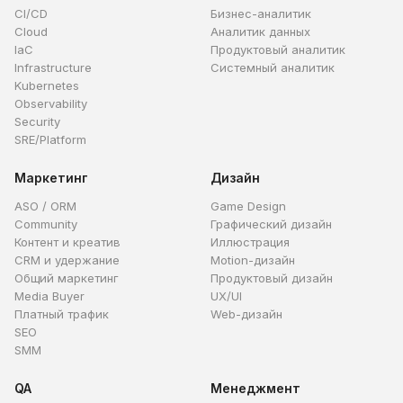
CI/CD
Бизнес-аналитик
Cloud
Аналитик данных
IaC
Продуктовый аналитик
Infrastructure
Системный аналитик
Kubernetes
Observability
Security
SRE/Platform
Маркетинг
Дизайн
ASO / ORM
Game Design
Community
Графический дизайн
Контент и креатив
Иллюстрация
CRM и удержание
Motion-дизайн
Общий маркетинг
Продуктовый дизайн
Media Buyer
UX/UI
Платный трафик
Web-дизайн
SEO
SMM
QA
Менеджмент