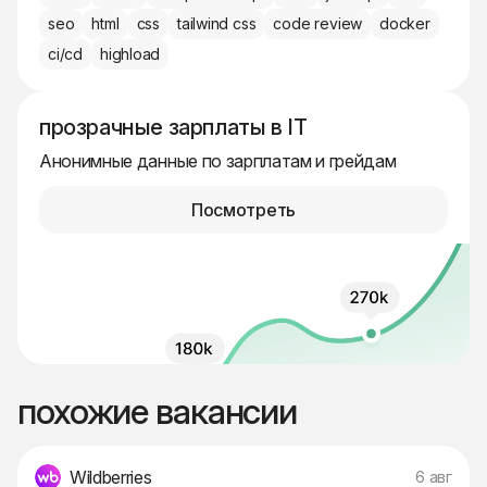
seo
html
css
tailwind css
code review
docker
ci/cd
highload
прозрачные зарплаты в IT
Анонимные данные по зарплатам и грейдам
Посмотреть
похожие вакансии
Wildberries
6 авг