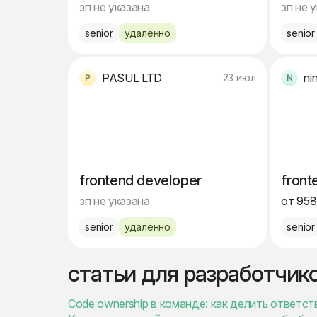
зп не указана
зп не 
senior
удалённо
senior
PASUL LTD
ni
23 июл
frontend developer
front
зп не указана
от 958
senior
удалённо
senior
статьи для разработчик
Code ownership в команде: как делить ответст