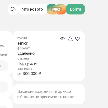
Что нового
PRO
Войти
грейд
senior
ме,
формат
удалённо
сией
страна
Португалия
ь
зарплата
от 300 000 ₽
Вакансия находится в архиве
и больше не принимает отклики