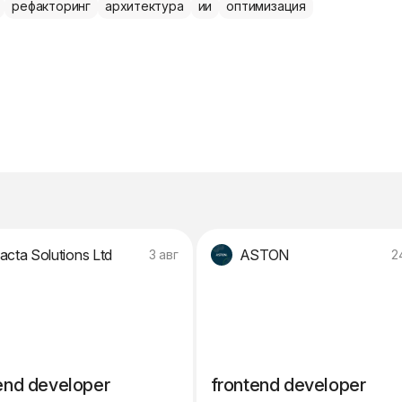
рефакторинг
архитектура
ии
оптимизация
acta Solutions Ltd
ASTON
3 авг
2
end developer
frontend developer