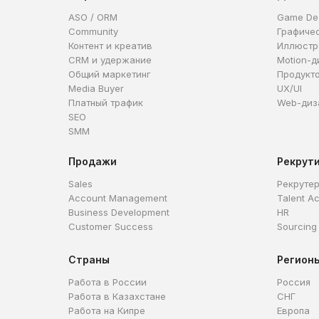
ASO / ORM
Game De
Community
Графиче
Контент и креатив
Иллюстр
CRM и удержание
Motion-д
Общий маркетинг
Продукт
Media Buyer
UX/UI
Платный трафик
Web-диз
SEO
SMM
Продажи
Рекрут
Sales
Рекруте
Account Management
Talent Ac
Business Development
HR
Customer Success
Sourcing
Страны
Регион
Работа в России
Россия
Работа в Казахстане
СНГ
Работа на Кипре
Европа