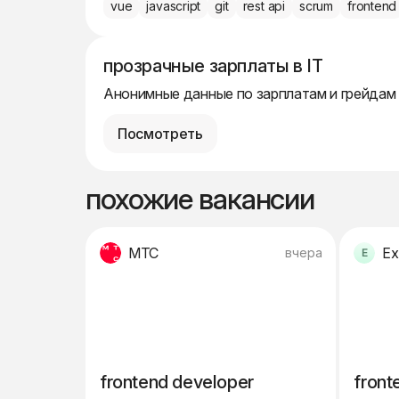
vue
javascript
git
rest api
scrum
frontend
прозрачные зарплаты в IT
Анонимные данные по зарплатам и грейдам
Посмотреть
похожие вакансии
МТС
Ex
вчера
frontend developer
front