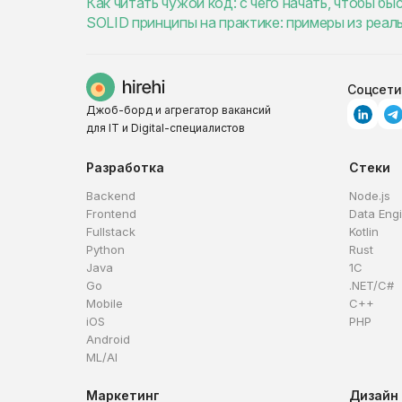
Как читать чужой код: с чего начать, чтобы бы
SOLID принципы на практике: примеры из реаль
Соцсети
Джоб-борд и агрегатор вакансий
для IT и Digital-специалистов
Разработка
Стеки
Backend
Node.js
Frontend
Data Eng
Fullstack
Kotlin
Python
Rust
Java
1C
Go
.NET/C#
Mobile
C++
iOS
PHP
Android
ML/AI
Маркетинг
Дизайн