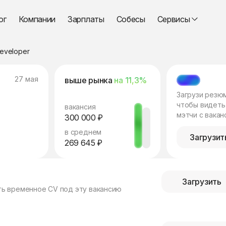
ог
Компании
Зарплаты
Собесы
Сервисы
Developer
27 мая
выше рынка
на 11,3%
МЭТЧ
Загрузи резю
чтобы видеть
вакансия
мэтчи с вакан
300 000 ₽
в среднем
Загрузит
269 645 ₽
Загрузить
ть временное CV под эту вакансию