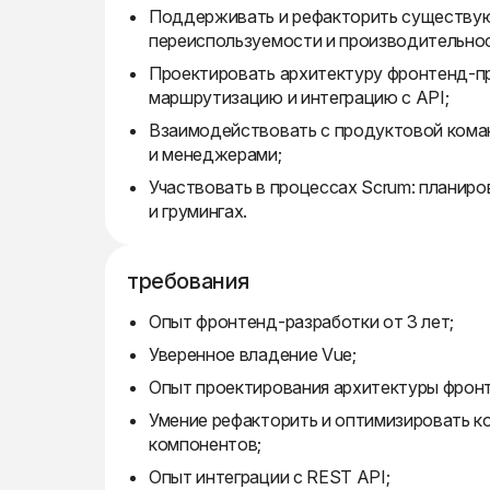
Поддерживать и рефакторить существую
переиспользуемости и производительнос
Проектировать архитектуру фронтенд-пр
маршрутизацию и интеграцию с API;
Взаимодействовать с продуктовой кома
и менеджерами;
Участвовать в процессах Scrum: планир
и грумингах.
требования
Опыт фронтенд-разработки от 3 лет;
Уверенное владение Vue;
Опыт проектирования архитектуры фрон
Умение рефакторить и оптимизировать к
компонентов;
Опыт интеграции с REST API;