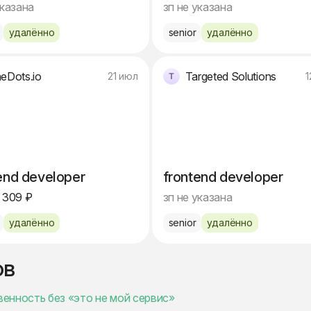
указана
зп не указана
удалённо
senior
удалённо
neDots.io
Targeted Solutions
21 июл
1
end developer
frontend developer
 309 ₽
зп не указана
удалённо
senior
удалённо
ов
венность без «это не мой сервис»