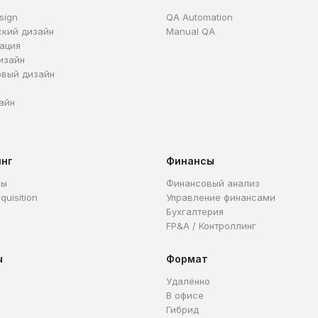
sign
QA Automation
ский дизайн
Manual QA
ация
изайн
овый дизайн
айн
инг
Финансы
ры
Финансовый анализ
quisition
Управление финансами
Бухгалтерия
FP&A / Контроллинг
ы
Формат
Удалённо
В офисе
Гибрид