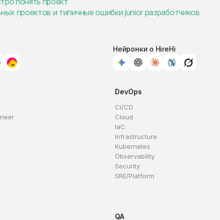
стро понять проект
ных проектов и типичные ошибки junior разработчиков
Нейронки о HireHi
DevOps
CI/CD
ineer
Cloud
IaC
Infrastructure
Kubernetes
Observability
Security
SRE/Platform
QA