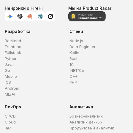
Нейронки о HireHi
Мы на Product Radar
Разработка
Стеки
Backend
Node.js
Frontend
Data Engineer
Fullstack
Kotlin
Python
Rust
Java
1C
Go
.NET/C#
Mobile
C++
iOS
PHP
Android
ML/AI
DevOps
Аналитика
CI/CD
Бизнес-аналитик
Cloud
Аналитик данных
IaC
Продуктовый аналитик