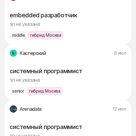
embedded разработчик
зп не указана
middle
гибрид Москва
Касперский
8 июл
системный программист
зп не указана
senior
гибрид Москва
Arenadata
12 июл
системный программист
зп не указана