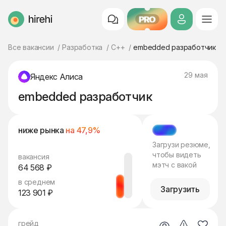
PRO
HireHi
Все вакансии
Разработка
C++
embedded разработчик
29 мая
Яндекс Алиса
embedded разработчик
ниже рынка
на 47,9%
МЭТЧ
Загрузи резюме,
чтобы видеть
вакансия
мэтч с вакой
64 568 ₽
в среднем
Загрузить
123 901 ₽
грейд