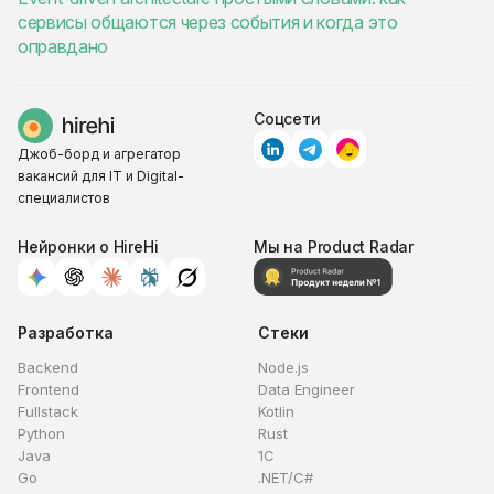
сервисы общаются через события и когда это
оправдано
Соцсети
Джоб-борд и агрегатор
вакансий для IT и Digital-
специалистов
Нейронки о HireHi
Мы на Product Radar
Разработка
Стеки
Backend
Node.js
Frontend
Data Engineer
Fullstack
Kotlin
Python
Rust
Java
1C
Go
.NET/C#