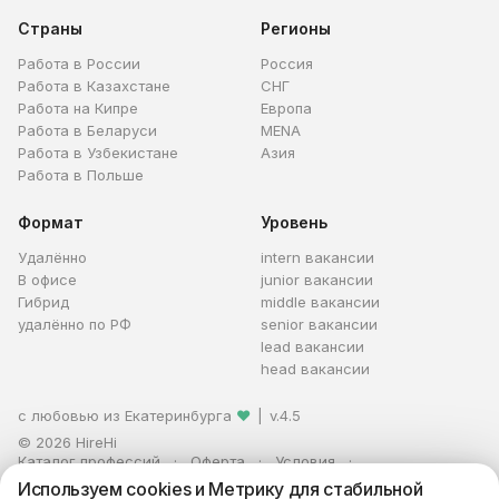
Страны
Регионы
Работа в России
Россия
Работа в Казахстане
СНГ
Работа на Кипре
Европа
Работа в Беларуси
MENA
Работа в Узбекистане
Азия
Работа в Польше
Формат
Уровень
Удалённо
intern вакансии
В офисе
junior вакансии
Гибрид
middle вакансии
удалённо по РФ
senior вакансии
lead вакансии
head вакансии
с любовью из Екатеринбурга
❤
|
v.4.5
© 2026 HireHi
Каталог профессий
Оферта
Условия
Персональные данные
Реклама
Используем cookies и Метрику для стабильной