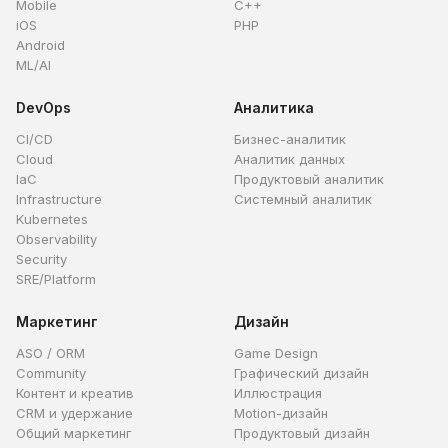
Mobile
C++
iOS
PHP
Android
ML/AI
DevOps
Аналитика
CI/CD
Бизнес-аналитик
Cloud
Аналитик данных
IaC
Продуктовый аналитик
Infrastructure
Системный аналитик
Kubernetes
Observability
Security
SRE/Platform
Маркетинг
Дизайн
ASO / ORM
Game Design
Community
Графический дизайн
Контент и креатив
Иллюстрация
CRM и удержание
Motion-дизайн
Общий маркетинг
Продуктовый дизайн