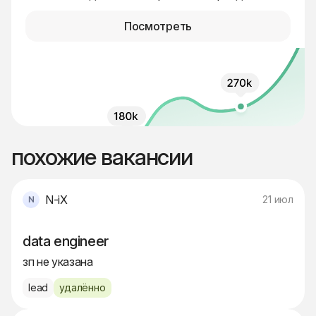
Посмотреть
похожие вакансии
N-iX
21 июл
data engineer
зп не указана
lead
удалённо