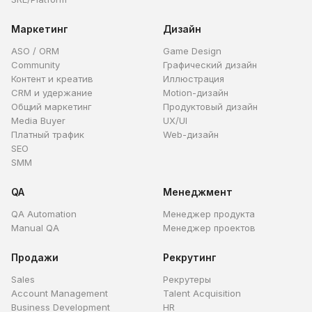
Маркетинг
Дизайн
ASO / ORM
Game Design
Community
Графический дизайн
Контент и креатив
Иллюстрация
CRM и удержание
Motion-дизайн
Общий маркетинг
Продуктовый дизайн
Media Buyer
UX/UI
Платный трафик
Web-дизайн
SEO
SMM
QA
Менеджмент
QA Automation
Менеджер продукта
Manual QA
Менеджер проектов
Продажи
Рекрутинг
Sales
Рекрутеры
Account Management
Talent Acquisition
Business Development
HR