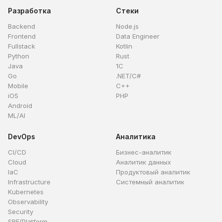
Разработка
Стеки
Backend
Node.js
Frontend
Data Engineer
Fullstack
Kotlin
Python
Rust
Java
1C
Go
.NET/C#
Mobile
C++
iOS
PHP
Android
ML/AI
DevOps
Аналитика
CI/CD
Бизнес-аналитик
Cloud
Аналитик данных
IaC
Продуктовый аналитик
Infrastructure
Системный аналитик
Kubernetes
Observability
Security
SRE/Platform