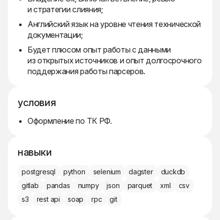
и стратегии слияния;
Английский язык на уровне чтения технической
документации;
Будет плюсом опыт работы с данными
из открытых источников и опыт долгосрочного
поддержания работы парсеров.
условия
Оформление по ТК РФ.
навыки
postgresql
python
selenium
dagster
duckdb
gitlab
pandas
numpy
json
parquet
xml
csv
s3
rest api
soap
rpc
git