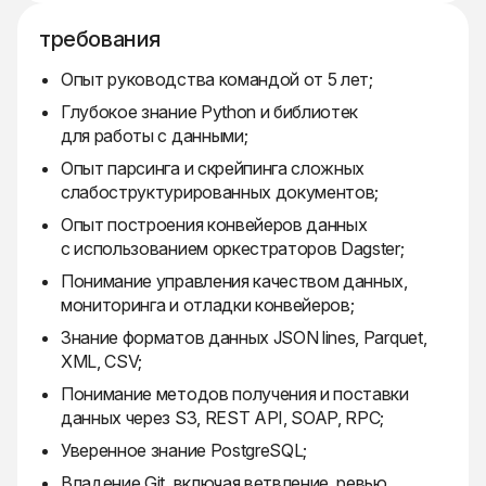
требования
Опыт руководства командой от 5 лет;
Глубокое знание Python и библиотек
для работы с данными;
Опыт парсинга и скрейпинга сложных
слабоструктурированных документов;
Опыт построения конвейеров данных
с использованием оркестраторов Dagster;
Понимание управления качеством данных,
мониторинга и отладки конвейеров;
Знание форматов данных JSON lines, Parquet,
XML, CSV;
Понимание методов получения и поставки
данных через S3, REST API, SOAP, RPC;
Уверенное знание PostgreSQL;
Владение Git, включая ветвление, ревью