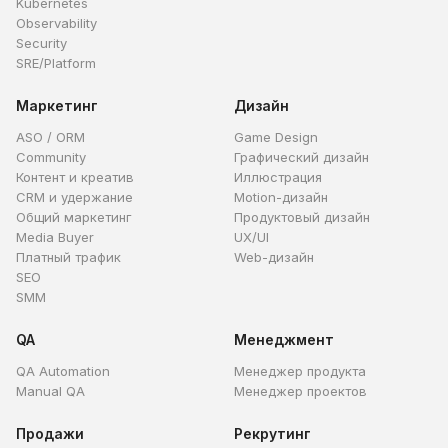
Kubernetes
Observability
Security
SRE/Platform
Маркетинг
Дизайн
ASO / ORM
Game Design
Community
Графический дизайн
Контент и креатив
Иллюстрация
CRM и удержание
Motion-дизайн
Общий маркетинг
Продуктовый дизайн
Media Buyer
UX/UI
Платный трафик
Web-дизайн
SEO
SMM
QA
Менеджмент
QA Automation
Менеджер продукта
Manual QA
Менеджер проектов
Продажи
Рекрутинг