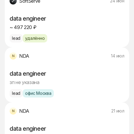
SoftServe
24 июн
data engineer
~ 497 220 ₽
lead
удалённо
NDA
14 июл
data engineer
зп не указана
lead
офис Москва
NDA
21 июл
data engineer