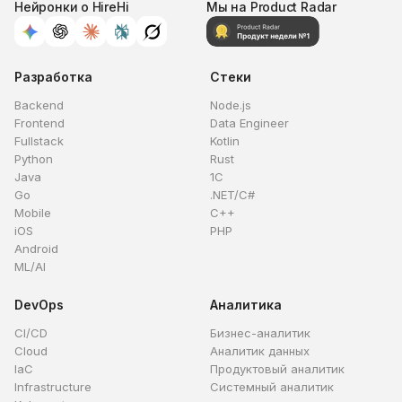
Нейронки о HireHi
Мы на Product Radar
Разработка
Стеки
Backend
Node.js
Frontend
Data Engineer
Fullstack
Kotlin
Python
Rust
Java
1C
Go
.NET/C#
Mobile
C++
iOS
PHP
Android
ML/AI
DevOps
Аналитика
CI/CD
Бизнес-аналитик
Cloud
Аналитик данных
IaC
Продуктовый аналитик
Infrastructure
Системный аналитик