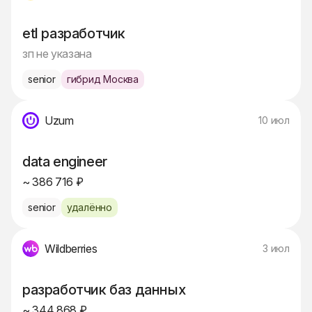
etl разработчик
зп не указана
senior
гибрид Москва
Uzum
10 июл
data engineer
~ 386 716 ₽
senior
удалённо
Wildberries
3 июл
разработчик баз данных
~ 344 868 ₽