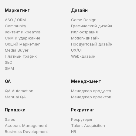
Маркетинг
Дизайн
ASO / ORM
Game Design
Community
Графический дизайн
Контент и креатив
Иллюстрация
CRM и удержание
Motion-дизайн
Общий маркетинг
Продуктовый дизайн
Media Buyer
UX/UI
Платный трафик
Web-дизайн
SEO
SMM
QA
Менеджмент
QA Automation
Менеджер продукта
Manual QA
Менеджер проектов
Продажи
Рекрутинг
Sales
Рекрутеры
Account Management
Talent Acquisition
Business Development
HR