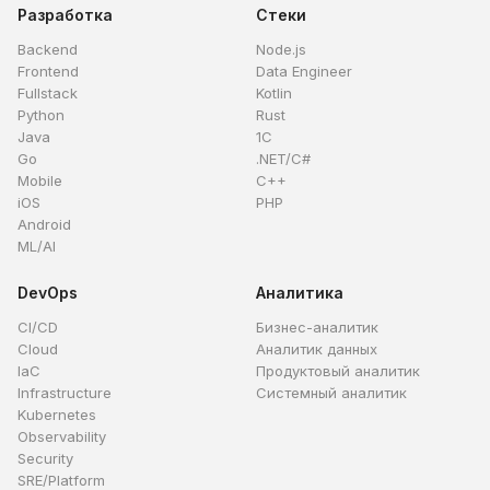
Разработка
Стеки
Backend
Node.js
Frontend
Data Engineer
Fullstack
Kotlin
Python
Rust
Java
1C
Go
.NET/C#
Mobile
C++
iOS
PHP
Android
ML/AI
DevOps
Аналитика
CI/CD
Бизнес-аналитик
Cloud
Аналитик данных
IaC
Продуктовый аналитик
Infrastructure
Системный аналитик
Kubernetes
Observability
Security
SRE/Platform