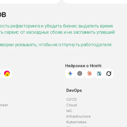
ов
мость рефакторинга и убедить бизнес выделить время
тить сервис от каскадных сбоев и не заспамить упавший
ймворки указывать, чтобы не отпугнуть работодателя
Нейронки о HireHi
DevOps
CI/CD
ineer
Cloud
IaC
Infrastructure
Kubernetes