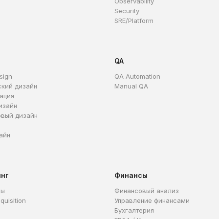
Observability
Security
SRE/Platform
QA
sign
QA Automation
ский дизайн
Manual QA
ация
изайн
овый дизайн
айн
инг
Финансы
ры
Финансовый анализ
quisition
Управление финансами
Бухгалтерия