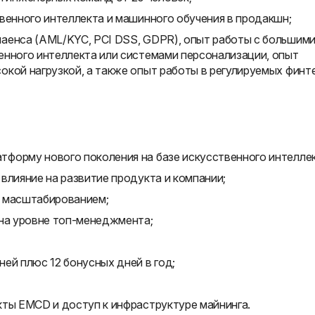
венного интеллекта и машинного обучения в продакшн;
аенса (AML/KYC, PCI DSS, GDPR), опыт работы с большим
енного интеллекта или системами персонализации, опыт
кой нагрузкой, а также опыт работы в регулируемых финт
форму нового поколения на базе искусственного интеллек
влияние на развитие продукта и компании;
м масштабированием;
 на уровне топ-менеджмента;
ей плюс 12 бонусных дней в год;
кты EMCD и доступ к инфраструктуре майнинга.