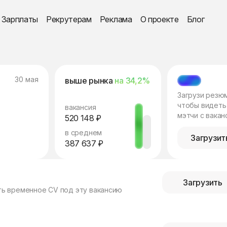
Зарплаты
Рекрутерам
Реклама
О проекте
Блог
30 мая
выше рынка
на 34,2%
МЭТЧ
Загрузи резю
чтобы видеть
вакансия
мэтчи с вакан
520 148 ₽
в среднем
Загрузит
387 637 ₽
Загрузить
ть временное CV под эту вакансию