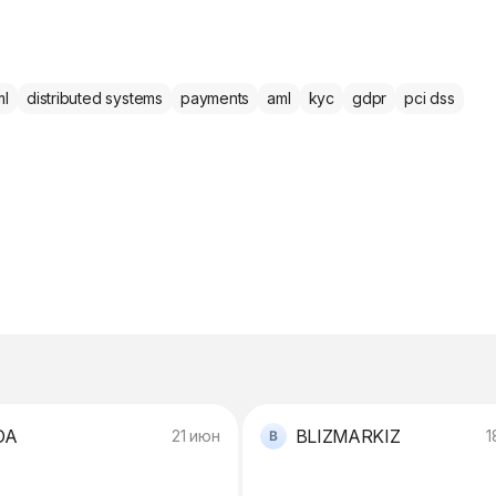
ml
distributed systems
payments
aml
kyc
gdpr
pci dss
DA
BLIZMARKIZ
21 июн
1