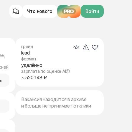
Что нового
PRO
Войти
грейд
lead
ме,
формат
удалённо
сией
зарплата по оценке AI
~ 520 148 ₽
ь
Вакансия находится в архиве
и больше не принимает отклики