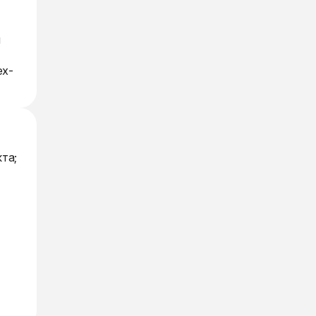
и
ех-
та;