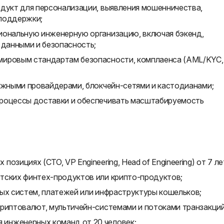
одукт для персонализации, выявления мошенничества,
 поддержки;
иональную инженерную организацию, включая бэкенд,
 данными и безопасность;
мировым стандартам безопасности, комплаенса (AML/KYC,
тежными провайдерами, блокчейн-сетями и кастодианами;
процессы доставки и обеспечивать масштабируемость
зициях (CTO, VP Engineering, Head of Engineering) от 7 ле
тских финтех-продуктов или крипто-продуктов;
ных систем, платежей или инфраструктуры кошельков;
криптовалют, мультичейн-системами и потоками транзакций
инженерных команд от 20 человек;