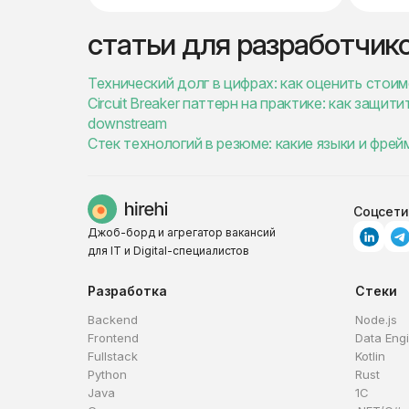
статьи для разработчик
Технический долг в цифрах: как оценить стои
Circuit Breaker паттерн на практике: как защи
downstream
Стек технологий в резюме: какие языки и фре
Соцсети
Джоб-борд и агрегатор вакансий
для IT и Digital-специалистов
Разработка
Стеки
Backend
Node.js
Frontend
Data Eng
Fullstack
Kotlin
Python
Rust
Java
1C