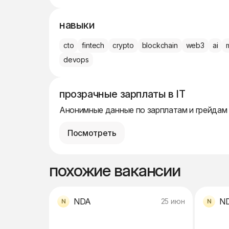
навыки
cto
fintech
crypto
blockchain
web3
ai
devops
прозрачные зарплаты в IT
Анонимные данные по зарплатам и грейдам
Посмотреть
похожие вакансии
NDA
N
25 июн