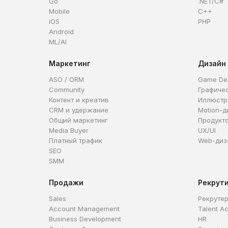
Go
.NET/C#
Mobile
C++
iOS
PHP
Android
ML/AI
Маркетинг
Дизайн
ASO / ORM
Game De
Community
Графиче
Контент и креатив
Иллюстр
CRM и удержание
Motion-д
Общий маркетинг
Продукт
Media Buyer
UX/UI
Платный трафик
Web-диз
SEO
SMM
Продажи
Рекрут
Sales
Рекруте
Account Management
Talent Ac
Business Development
HR