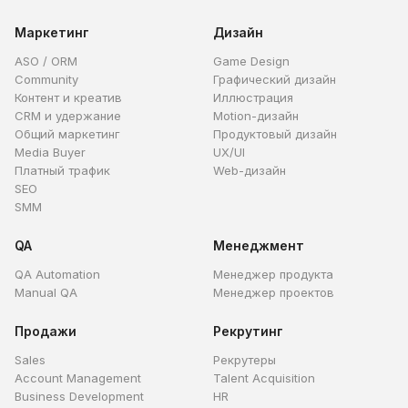
Маркетинг
Дизайн
ASO / ORM
Game Design
Community
Графический дизайн
Контент и креатив
Иллюстрация
CRM и удержание
Motion-дизайн
Общий маркетинг
Продуктовый дизайн
Media Buyer
UX/UI
Платный трафик
Web-дизайн
SEO
SMM
QA
Менеджмент
QA Automation
Менеджер продукта
Manual QA
Менеджер проектов
Продажи
Рекрутинг
Sales
Рекрутеры
Account Management
Talent Acquisition
Business Development
HR