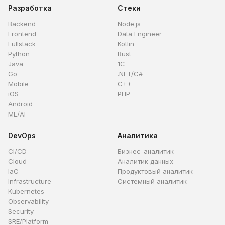
Разработка
Стеки
Backend
Node.js
Frontend
Data Engineer
Fullstack
Kotlin
Python
Rust
Java
1C
Go
.NET/C#
Mobile
C++
iOS
PHP
Android
ML/AI
DevOps
Аналитика
CI/CD
Бизнес-аналитик
Cloud
Аналитик данных
IaC
Продуктовый аналитик
Infrastructure
Системный аналитик
Kubernetes
Observability
Security
SRE/Platform