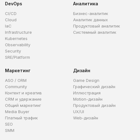
DevOps
Аналитика
CI/CD
Бизнес-аналитик
Cloud
Аналитик данных
IaC
Продуктовый аналитик
Infrastructure
Системный аналитик
Kubernetes
Observability
Security
SRE/Platform
Маркетинг
Дизайн
ASO / ORM
Game Design
Community
Графический дизайн
Контент и креатив
Иллюстрация
CRM и удержание
Motion-дизайн
Общий маркетинг
Продуктовый дизайн
Media Buyer
UX/UI
Платный трафик
Web-дизайн
SEO
SMM