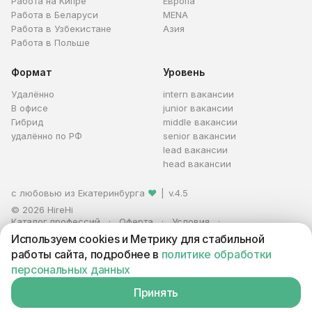
Работа на Кипре
Европа
Работа в Беларуси
MENA
Работа в Узбекистане
Азия
Работа в Польше
Формат
Уровень
Удалённо
intern вакансии
В офисе
junior вакансии
Гибрид
middle вакансии
удалённо по РФ
senior вакансии
lead вакансии
head вакансии
с любовью из Екатеринбурга
❤
|
v.4.5
© 2026 HireHi
Каталог профессий
Оферта
Условия
Персональные данные
Реклама
Используем cookies и Метрику для стабильной
ИП Захаров Антон Алексеевич · ИНН 663005711880 · ОГРНИП
работы сайта, подробнее в
политике обработки
321665800059102
персональных данных
Принять
Вакансия находится в архиве