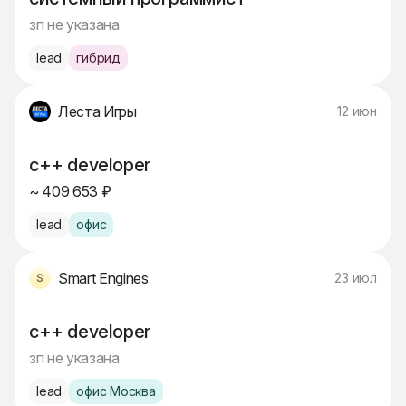
зп не указана
lead
гибрид
Леста Игры
12 июн
c++ developer
~ 409 653 ₽
lead
офис
Smart Engines
23 июл
c++ developer
зп не указана
lead
офис Москва