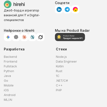
Соцсети
Джоб-борд и агрегатор
вакансий для IT и Digital-
специалистов
Нейронки о HireHi
Мы на Product Radar
Разработка
Стеки
Backend
Node.js
Frontend
Data Engineer
Fullstack
Kotlin
Python
Rust
Java
1C
Go
.NET/C#
Mobile
C++
iOS
PHP
Android
ML/AI