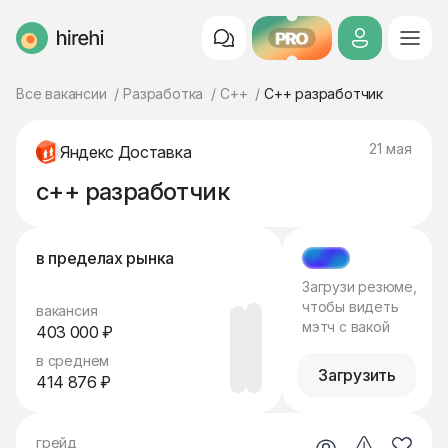
PRO
HireHi
Все вакансии
Разработка
C++
C++ разработчик
21 мая
Яндекс Доставка
c++ разработчик
в пределах рынка
МЭТЧ
Загрузи резюме,
чтобы видеть
вакансия
мэтч с вакой
403 000 ₽
в среднем
Загрузить
414 876 ₽
грейд