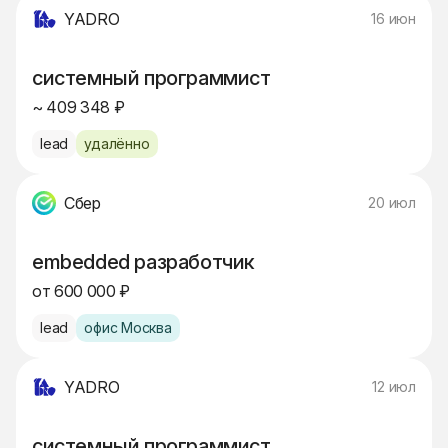
YADRO
16 июн
системный программист
~ 409 348 ₽
lead
удалённо
Сбер
20 июл
embedded разработчик
от 600 000 ₽
lead
офис Москва
YADRO
12 июл
системный программист