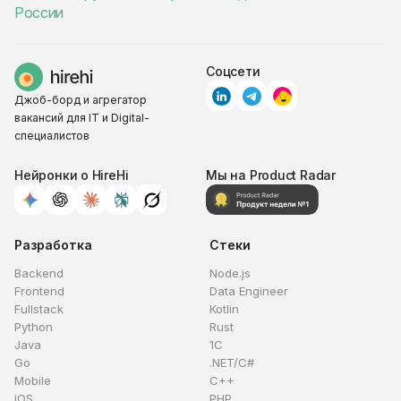
России
Соцсети
Джоб-борд и агрегатор
вакансий для IT и Digital-
специалистов
Нейронки о HireHi
Мы на Product Radar
Разработка
Стеки
Backend
Node.js
Frontend
Data Engineer
Fullstack
Kotlin
Python
Rust
Java
1C
Go
.NET/C#
Mobile
C++
iOS
PHP