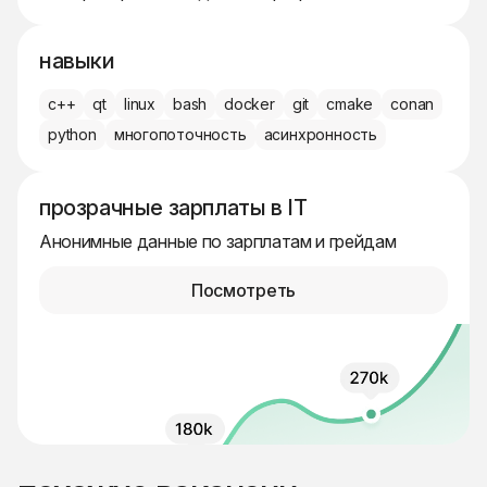
навыки
c++
qt
linux
bash
docker
git
cmake
conan
python
многопоточность
асинхронность
прозрачные зарплаты в IT
Анонимные данные по зарплатам и грейдам
Посмотреть