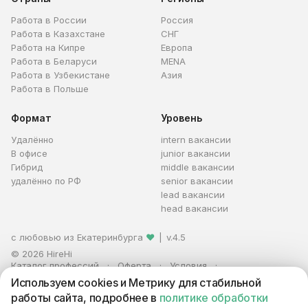
Работа в России
Россия
Работа в Казахстане
СНГ
Работа на Кипре
Европа
Работа в Беларуси
MENA
Работа в Узбекистане
Азия
Работа в Польше
Формат
Уровень
Удалённо
intern вакансии
В офисе
junior вакансии
Гибрид
middle вакансии
удалённо по РФ
senior вакансии
lead вакансии
head вакансии
с любовью из Екатеринбурга
❤
|
v.4.5
© 2026 HireHi
Каталог профессий
Оферта
Условия
Персональные данные
Реклама
Используем cookies и Метрику для стабильной
ИП Захаров Антон Алексеевич · ИНН 663005711880 · ОГРНИП
работы сайта, подробнее в
политике обработки
321665800059102