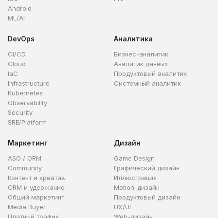
Android
ML/AI
DevOps
Аналитика
CI/CD
Бизнес-аналитик
Cloud
Аналитик данных
IaC
Продуктовый аналитик
Infrastructure
Системный аналитик
Kubernetes
Observability
Security
SRE/Platform
Маркетинг
Дизайн
ASO / ORM
Game Design
Community
Графический дизайн
Контент и креатив
Иллюстрация
CRM и удержание
Motion-дизайн
Общий маркетинг
Продуктовый дизайн
Media Buyer
UX/UI
Платный трафик
Web-дизайн