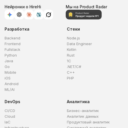
Нейронки о HireHi
Мы на Product Radar
Разработка
Стеки
Backend
Node.js
Frontend
Data Engineer
Fullstack
Kotlin
Python
Rust
Java
1C
Go
.NET/C#
Mobile
C++
iOS
PHP
Android
ML/AI
DevOps
Аналитика
CI/CD
Бизнес-аналитик
Cloud
Аналитик данных
IaC
Продуктовый аналитик
Infrastructure
Системный аналитик