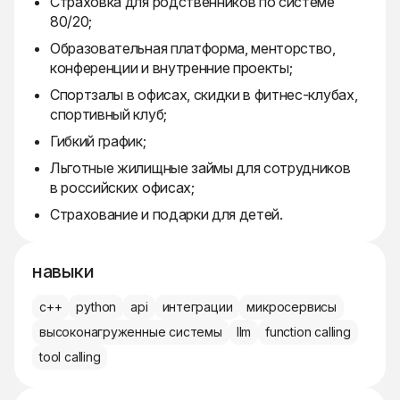
Страховка для родственников по системе
80/20;
Образовательная платформа, менторство,
конференции и внутренние проекты;
Спортзалы в офисах, скидки в фитнес-клубах,
спортивный клуб;
Гибкий график;
Льготные жилищные займы для сотрудников
в российских офисах;
Страхование и подарки для детей.
навыки
c++
python
api
интеграции
микросервисы
высоконагруженные системы
llm
function calling
tool calling