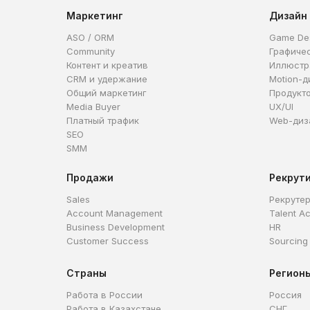
Маркетинг
Дизайн
ASO / ORM
Game De
Community
Графиче
Контент и креатив
Иллюстр
CRM и удержание
Motion-д
Общий маркетинг
Продукт
Media Buyer
UX/UI
Платный трафик
Web-диз
SEO
SMM
Продажи
Рекрут
Sales
Рекруте
Account Management
Talent Ac
Business Development
HR
Customer Success
Sourcing
Страны
Регион
Работа в России
Россия
Работа в Казахстане
СНГ