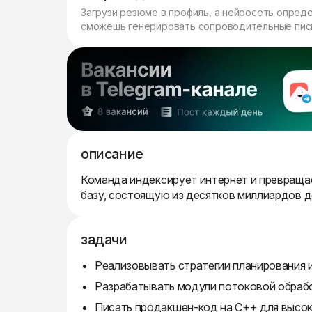
Загрузи резюме в профиль, а нейросеть опред
сможешь генерировать сопроводительные пись
описание
Команда индексирует интернет и превраща
базу, состоящую из десятков миллиардов д
задачи
Реализовывать стратегии планирования 
Разрабатывать модули потоковой обраб
Писать продакшен-код на C++ для высо