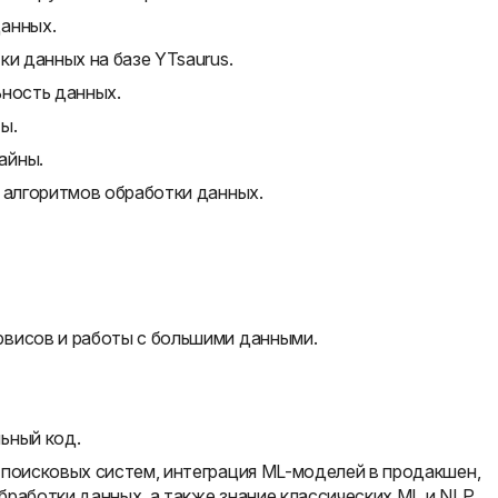
анных.
ки данных на базе YTsaurus.
ьность данных.
ы.
айны.
 алгоритмов обработки данных.
висов и работы с большими данными.
ьный код.
 поисковых систем, интеграция ML-моделей в продакшен,
работки данных, а также знание классических ML и NLP.