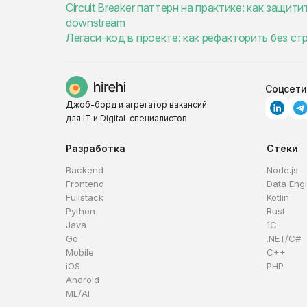
Circuit Breaker паттерн на практике: как защи
downstream
Легаси-код в проекте: как рефакторить без с
Соцсети
Джоб-борд и агрегатор вакансий
для IT и Digital-специалистов
Разработка
Стеки
Backend
Node.js
Frontend
Data Eng
Fullstack
Kotlin
Python
Rust
Java
1C
Go
.NET/C#
Mobile
C++
iOS
PHP
Android
ML/AI