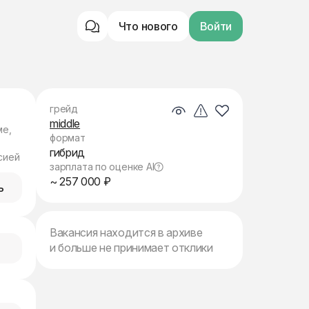
Что нового
Войти
грейд
middle
ме,
формат
гибрид
сией
зарплата по оценке AI
~ 257 000 ₽
ь
Вакансия находится в архиве
и больше не принимает отклики