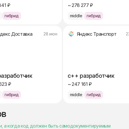
341 ₽
~ 278 277 ₽
e
гибрид
middle
гибрид
декс Доставка
Яндекс Транспорт
28 июн
2
разработчик
c++ разработчик
623 ₽
~ 247 161 ₽
e
гибрид
middle
гибрид
ов
и, а когда код должен быть самодокументируемым