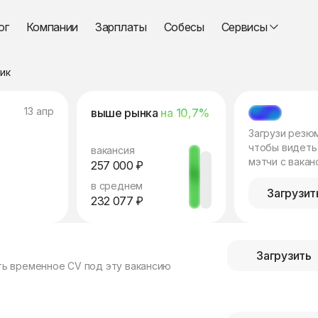
ог
Компании
Зарплаты
Собесы
Сервисы
ик
13 апр
выше рынка
на 10,7%
МЭТЧ
Загрузи резю
чтобы видеть
вакансия
мэтчи с вакан
257 000 ₽
в среднем
Загрузит
232 077 ₽
Загрузить
ть временное CV под эту вакансию