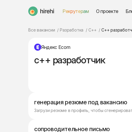
Рекрутерам
О проекте
Бл
HireHi
Все вакансии
Разработка
C++
C++ разработч
Яндекс Ecom
c++ разработчик
генерация резюме под вакансию
Загрузи резюме в профиль, чтобы сгенерирова
сопроводительное письмо