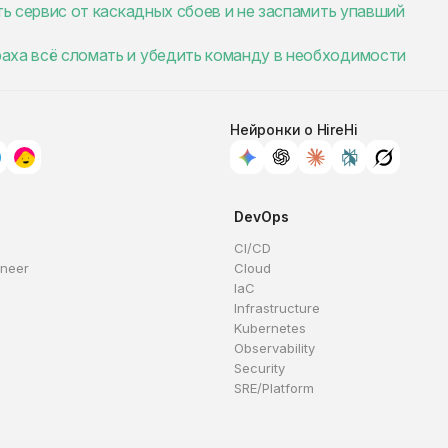
тить сервис от каскадных сбоев и не заспамить упавший
траха всё сломать и убедить команду в необходимости
Нейронки о HireHi
DevOps
CI/CD
ineer
Cloud
IaC
Infrastructure
Kubernetes
Observability
Security
SRE/Platform