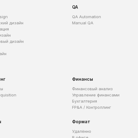
QA
sign
QA Automation
ский дизайн
Manual QA
ация
изайн
овый дизайн
айн
инг
Финансы
ры
Финансовый анализ
quisition
Управление финансами
Бухгалтерия
FP&A / Контроллинг
ы
Формат
Удалённо
В офисе