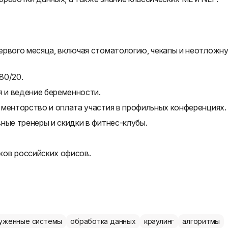
ервого месяца, включая стоматологию, чекапы и неотложн
80/20.
я и ведение беременности.
 менторство и оплата участия в профильных конференциях.
ные тренеры и скидки в фитнес-клубы.
ков российских офисов.
уженные системы
обработка данных
краулинг
алгоритмы