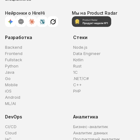
Нейронки о HireHi
Мы на Product Radar
Разработка
Стеки
Backend
Node.js
Frontend
Data Engineer
Fullstack
Kotlin
Python
Rust
Java
1C
Go
.NET/C#
Mobile
C++
iOS
PHP
Android
ML/AI
DevOps
Аналитика
CI/CD
Бизнес-аналитик
Cloud
Аналитик данных
IaC
Продуктовый аналитик