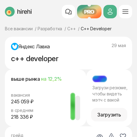
PRO
HireHi
Все вакансии
Разработка
C++
C++ Developer
29 мая
Яндекс Лавка
c++ developer
выше рынка
на 12,2%
МЭТЧ
Загрузи резюме,
чтобы видеть
вакансия
мэтч с вакой
245 059 ₽
в среднем
Загрузить
218 336 ₽
грейд