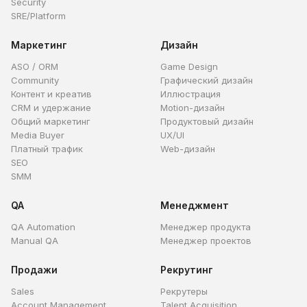
Security
SRE/Platform
Маркетинг
Дизайн
ASO / ORM
Game Design
Community
Графический дизайн
Контент и креатив
Иллюстрация
CRM и удержание
Motion-дизайн
Общий маркетинг
Продуктовый дизайн
Media Buyer
UX/UI
Платный трафик
Web-дизайн
SEO
SMM
QA
Менеджмент
QA Automation
Менеджер продукта
Manual QA
Менеджер проектов
Продажи
Рекрутинг
Sales
Рекрутеры
Account Management
Talent Acquisition