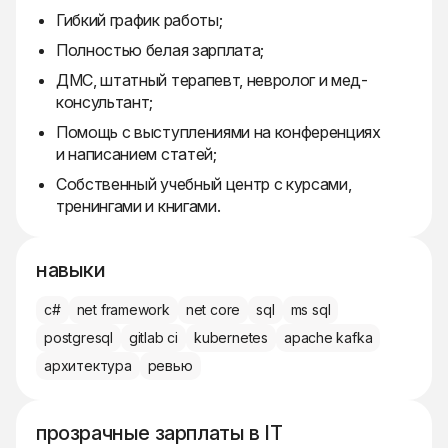
Гибкий график работы;
Полностью белая зарплата;
ДМС, штатный терапевт, невролог и мед-
консультант;
Помощь с выступлениями на конференциях
и написанием статей;
Собственный учебный центр с курсами,
тренингами и книгами.
навыки
c#
net framework
net core
sql
ms sql
postgresql
gitlab ci
kubernetes
apache kafka
архитектура
ревью
прозрачные зарплаты в IT