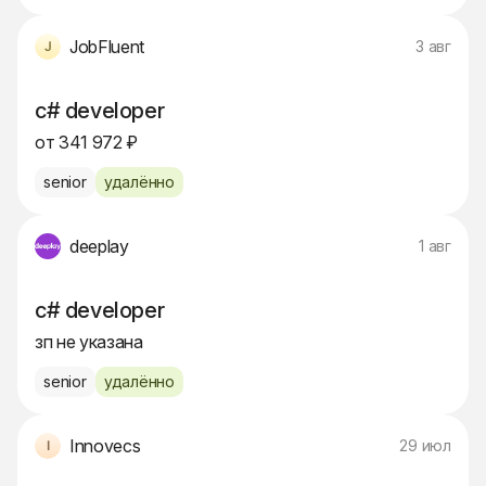
JobFluent
3 авг
c# developer
от 341 972 ₽
senior
удалённо
deeplay
1 авг
c# developer
зп не указана
senior
удалённо
Innovecs
29 июл