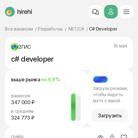
HireHi
Все вакансии
Разработка
.NET/C#
C# Developer
18 мая
2ГИС
c# developer
выше рынка
на 6,8%
МЭТЧ
Загрузи резюме,
чтобы видеть
вакансия
мэтч с вакой
347 000 ₽
в среднем
Загрузить
324 773 ₽
грейд