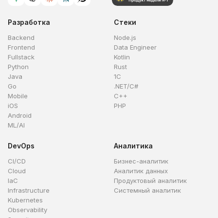
Разработка
Стеки
Backend
Node.js
Frontend
Data Engineer
Fullstack
Kotlin
Python
Rust
Java
1C
Go
.NET/C#
Mobile
C++
iOS
PHP
Android
ML/AI
DevOps
Аналитика
CI/CD
Бизнес-аналитик
Cloud
Аналитик данных
IaC
Продуктовый аналитик
Infrastructure
Системный аналитик
Kubernetes
Observability