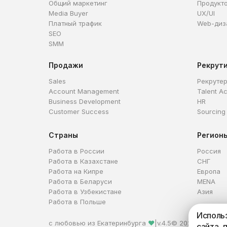
Общий маркетинг
Продукт
Media Buyer
UX/UI
Платный трафик
Web-диз
SEO
SMM
Продажи
Рекрут
Sales
Рекруте
Account Management
Talent Ac
Business Development
HR
Customer Success
Sourcing
Страны
Регион
Работа в России
Россия
Работа в Казахстане
СНГ
Работа на Кипре
Европа
Работа в Беларуси
MENA
Работа в Узбекистане
Азия
Работа в Польше
Использ
с любовью из Екатеринбурга
❤
|
v.4.5
© 2026 HireHi
сайта, 