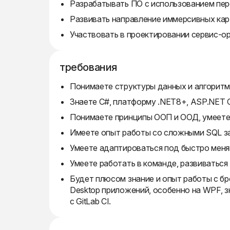
Разрабатывать ПО с использованием пер
Развивать направление иммерсивных карт
Участвовать в проектировании сервис-о
требования
Понимаете структуры данных и алгоритм
Знаете C#, платформу .NET8+, ASP.NET C
Понимаете принципы ООП и ООД, умеете 
Имеете опыт работы со сложными SQL з
Умеете адаптироваться под быстро меня
Умеете работать в команде, развиваться 
Будет плюсом знание и опыт работы с бр
Desktop приложений, особенно на WPF, з
с GitLab CI.