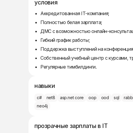
условия
Аккредитованная IT-компания;
Полностью белая зарплата;
ДМС с возможностью онлайн-консультаций
Гибкий график работы;
Поддержка выступлений на конференциях
Собственный учебный центр с курсами, т
Регулярные тимбилдинги.
навыки
c#
net8
asp.net core
oop
ood
sql
rabb
neo4j
прозрачные зарплаты в IT