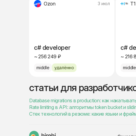
Ozon
Т1
3 июл
c# developer
c# de
~ 256 249 ₽
~ 216 
middle
удалённо
middl
статьи для разработчик
Database migrations в production: как накатыв
Rate limiting в API: алгоритмы token bucket и sli
Стек технологий в резюме: какие языки и фре