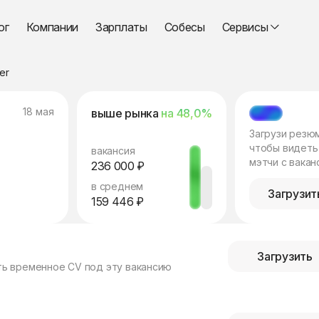
ог
Компании
Зарплаты
Собесы
Сервисы
er
18 мая
выше рынка
на 48,0%
МЭТЧ
Загрузи резю
чтобы видеть
вакансия
мэтчи с вакан
236 000 ₽
в среднем
Загрузит
159 446 ₽
Загрузить
ть временное CV под эту вакансию