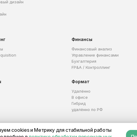
овый дизайн
айн
инг
Финансы
ры
Финансовый анализ
quisition
Управление финансами
Бухгалтерия
FP&A / Контроллинг
ы
Формат
Удалённо
В офисе
Гибрид
удалённо по РФ
уем cookies и Метрику для стабильной работы
Каталог профессий
Офер
подробнее в
политике обработки персональных
Пр