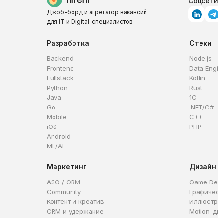
Соцсети
Джоб-борд и агрегатор вакансий
для IT и Digital-специалистов
Разработка
Стеки
Backend
Node.js
Frontend
Data Eng
Fullstack
Kotlin
Python
Rust
Java
1C
Go
.NET/C#
Mobile
C++
iOS
PHP
Android
ML/AI
Маркетинг
Дизайн
ASO / ORM
Game De
Community
Графиче
Контент и креатив
Иллюстр
CRM и удержание
Motion-д