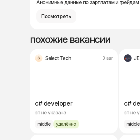
Анонимные данные по зарплатам и грейдам
Посмотреть
похожие вакансии
Select Tech
J
3 авг
c# developer
c# de
зп не указана
зп не 
middle
удалённо
middl