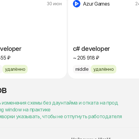
Azur Games
30 июн
2
veloper
c# developer
855 ₽
~ 205 918 ₽
e
удалённо
middle
удалённо
ов
ать изменения схемы без даунтайма и отката на прод
ding window на практике
ймворки указывать, чтобы не отпугнуть работодателя