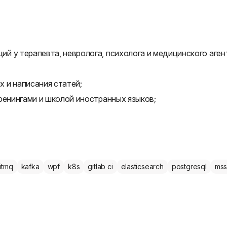
 у терапевта, невролога, психолога и медицинского аген
 и написания статей;
ренингами и школой иностранных языков;
itmq
kafka
wpf
k8s
gitlab ci
elasticsearch
postgresql
mss