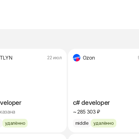
ETLYN
Ozon
22 июл
veloper
c# developer
указана
~ 285 303 ₽
e
удалённо
middle
удалённо