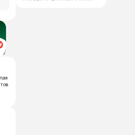
пая
ктов