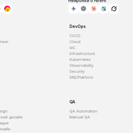
Нейронки о HireHi
DevOps
CI/CD
ineer
Cloud
IaC
Infrastructure
Kubernetes
Observability
Security
SRE/Platform
QA
sign
QA Automation
ский дизайн
Manual QA
ация
изайн