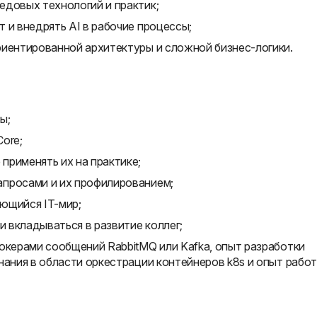
едовых технологий и практик;
 и внедрять AI в рабочие процессы;
риентированной архитектуры и сложной бизнес-логики.
ы;
ore;
применять их на практике;
апросами и их профилированием;
ющийся IT-мир;
и вкладываться в развитие коллег;
окерами сообщений RabbitMQ или Kafka, опыт разработки
нания в области оркестрации контейнеров k8s и опыт рабо