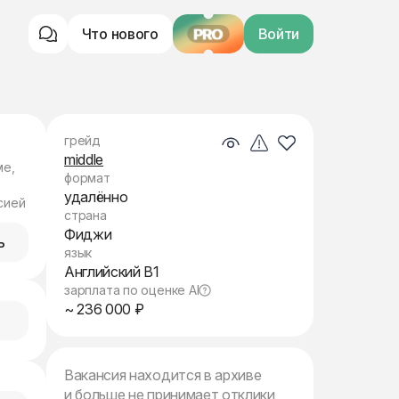
Что нового
PRO
Войти
грейд
middle
ме,
формат
удалённо
сией
страна
Фиджи
ь
язык
Английский B1
зарплата по оценке AI
~ 236 000 ₽
Вакансия находится в архиве
и больше не принимает отклики