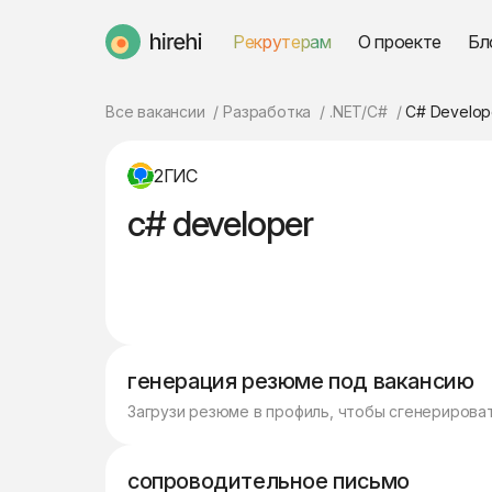
Рекрутерам
О проекте
Бл
HireHi
Все вакансии
Разработка
.NET/C#
C# Develop
2ГИС
c# developer
генерация резюме под вакансию
Загрузи резюме в профиль, чтобы сгенерирова
сопроводительное письмо