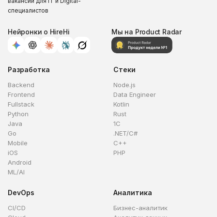
вакансий для IT и Digital-
специалистов
Нейронки о HireHi
Мы на Product Radar
Разработка
Стеки
Backend
Node.js
Frontend
Data Engineer
Fullstack
Kotlin
Python
Rust
Java
1C
Go
.NET/C#
Mobile
C++
iOS
PHP
Android
ML/AI
DevOps
Аналитика
CI/CD
Бизнес-аналитик