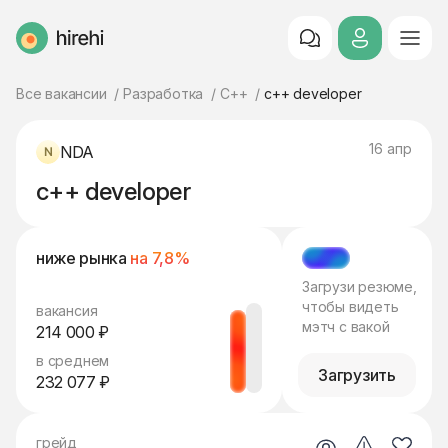
HireHi
Все вакансии
Разработка
C++
c++ developer
16 апр
NDA
c++ developer
ниже рынка
на 7,8%
МЭТЧ
Загрузи резюме,
чтобы видеть
вакансия
мэтч с вакой
214 000 ₽
в среднем
Загрузить
232 077 ₽
грейд