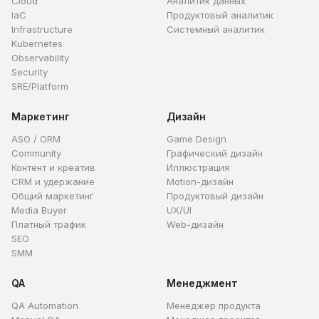
Cloud
Аналитик данных
IaC
Продуктовый аналитик
Infrastructure
Системный аналитик
Kubernetes
Observability
Security
SRE/Platform
Маркетинг
Дизайн
ASO / ORM
Game Design
Community
Графический дизайн
Контент и креатив
Иллюстрация
CRM и удержание
Motion-дизайн
Общий маркетинг
Продуктовый дизайн
Media Buyer
UX/UI
Платный трафик
Web-дизайн
SEO
SMM
QA
Менеджмент
QA Automation
Менеджер продукта