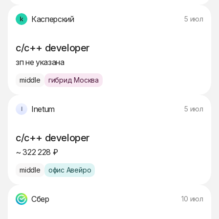
Касперский
5 июл
c/c++ developer
зп не указана
middle
гибрид Москва
Inetum
5 июл
c/c++ developer
~ 322 228 ₽
middle
офис Авейро
Сбер
10 июл