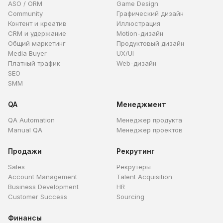
ASO / ORM
Game Design
Community
Графический дизайн
Контент и креатив
Иллюстрация
CRM и удержание
Motion-дизайн
Общий маркетинг
Продуктовый дизайн
Media Buyer
UX/UI
Платный трафик
Web-дизайн
SEO
SMM
QA
Менеджмент
QA Automation
Менеджер продукта
Manual QA
Менеджер проектов
Продажи
Рекрутинг
Sales
Рекрутеры
Account Management
Talent Acquisition
Business Development
HR
Customer Success
Sourcing
Финансы