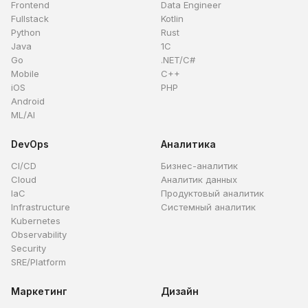
Frontend
Data Engineer
Fullstack
Kotlin
Python
Rust
Java
1C
Go
.NET/C#
Mobile
C++
iOS
PHP
Android
ML/AI
DevOps
Аналитика
CI/CD
Бизнес-аналитик
Cloud
Аналитик данных
IaC
Продуктовый аналитик
Infrastructure
Системный аналитик
Kubernetes
Observability
Security
SRE/Platform
Маркетинг
Дизайн