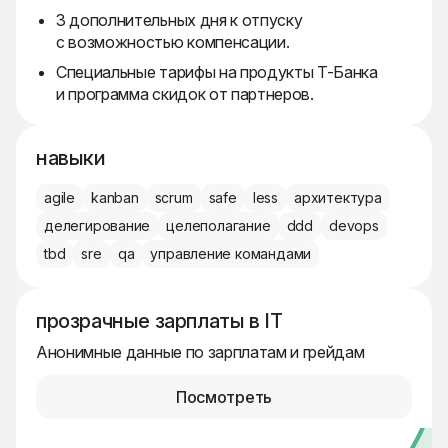
3 дополнительных дня к отпуску
с возможностью компенсации.
Специальные тарифы на продукты Т-Банка
и программа скидок от партнеров.
навыки
agile
kanban
scrum
safe
less
архитектура
делегирование
целеполагание
ddd
devops
tbd
sre
qa
управление командами
прозрачные зарплаты в IT
Анонимные данные по зарплатам и грейдам
Посмотреть