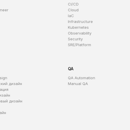
CI/CD
ineer
Cloud
IaC
Infrastructure
Kubernetes
Observability
Security
SRE/Platform
QA
sign
QA Automation
ский дизайн
Manual QA
ация
изайн
овый дизайн
айн