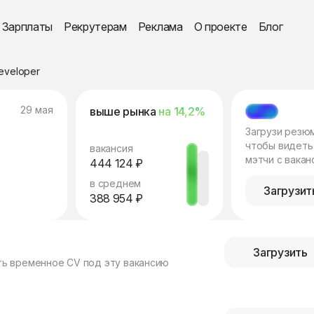
Зарплаты
Рекрутерам
Реклама
О проекте
Блог
eveloper
29 мая
выше рынка
на 14,2%
МЭТЧ
Загрузи резю
чтобы видеть
вакансия
мэтчи с вакан
444 124 ₽
в среднем
Загрузит
388 954 ₽
Загрузить
ть временное CV под эту вакансию