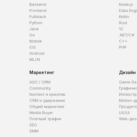
Backend
Node.js
Frontend
Data Eng
Fullstack
Kotlin
Python
Rust
Java
1C
Go
.NET/C#
Mobile
C++
iOS
PHP
Android
ML/AI
Маркетинг
Дизайн
ASO / ORM
Game De
Community
Графиче
Контент и креатив
Иллюстр
CRM и удержание
Motion-д
Общий маркетинг
Продукт
Media Buyer
UX/UI
Платный трафик
Web-диз
SEO
SMM