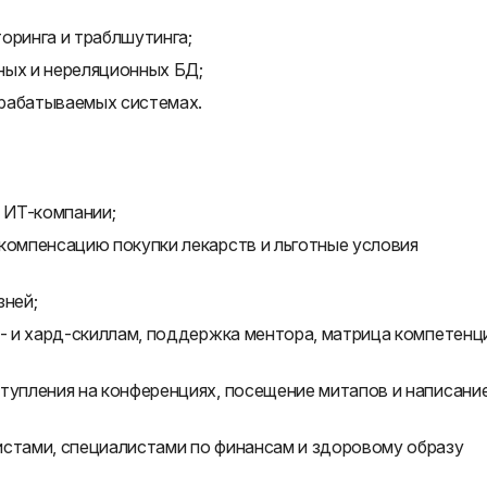
оринга и траблшутинга;
ных и нереляционных БД;
зрабатываемых системах.
 ИТ-компании;
компенсацию покупки лекарств и льготные условия
зней;
т- и хард-скиллам, поддержка ментора, матрица компетенц
тупления на конференциях, посещение митапов и написани
истами, специалистами по финансам и здоровому образу