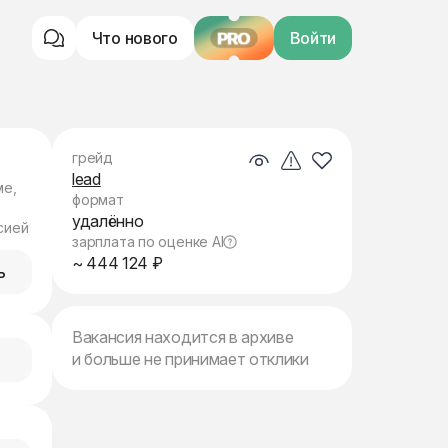
Что нового
PRO
Войти
грейд
lead
ме,
формат
удалённо
сией
зарплата по оценке AI
~ 444 124 ₽
ь
Вакансия находится в архиве
и больше не принимает отклики