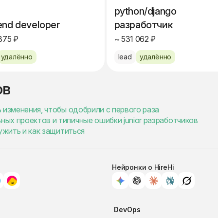
python/django
end developer
разработчик
875 ₽
~ 531 062 ₽
удалённо
lead
удалённо
ов
ь изменения, чтобы одобрили с первого раза
ных проектов и типичные ошибки junior разработчиков
ружить и как защититься
Нейронки о HireHi
DevOps