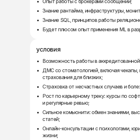
Опыт работы с брокерами сообщений;
Знание рантайма, инфраструктуры, монит
Знание SQL, принципов работы реляцион
Будет плюсом опыт применения ML в ра
условия
Возможность работы в аккредитованной
ДМС со стоматологией, включая чекапы, 
страхования для близких;
Страховка от несчастных случаев и боле
Рост по карьерному треку: курсы по соф
и регулярные ревью;
Сильное комьюнити: обмен знаниями, выс
статей;
Онлайн-консультации с психологами, юр
жизни;