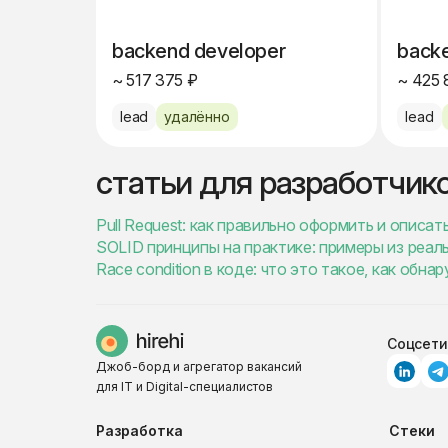
backend developer
back
~ 517 375 ₽
~ 425 
lead
удалённо
lead
статьи для разработчик
Pull Request: как правильно оформить и описат
SOLID принципы на практике: примеры из реаль
Race condition в коде: что это такое, как обна
Соцсети
Джоб-борд и агрегатор вакансий
для IT и Digital-специалистов
Разработка
Стеки