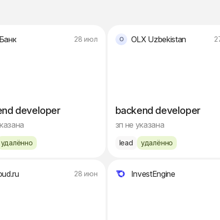
Банк
OLX Uzbekistan
28 июл
2
end developer
backend developer
указана
зп не указана
удалённо
lead
удалённо
oud.ru
InvestEngine
28 июн