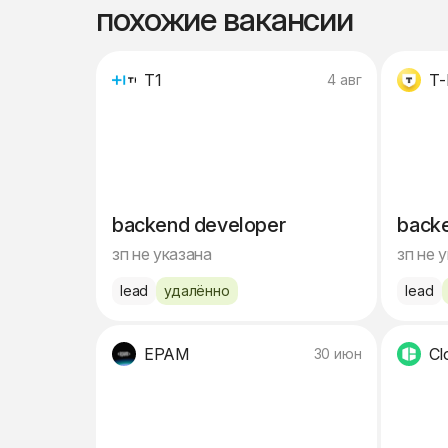
похожие вакансии
Т1
Т-
4 авг
backend developer
back
зп не указана
зп не 
lead
удалённо
lead
EPAM
Cl
30 июн