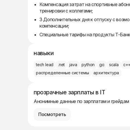
Компенсация затрат на спортивные абон
тренировки с коллегами;
3 Дополнительных дня к отпуску с возм
компенсации;
Специальные тарифы на продукты Т-Банк
навыки
tech lead
.net
java
python
go
scala
c+
распределенные системы
архитектура
прозрачные зарплаты в IT
Анонимные данные по зарплатам и грейдам
Посмотреть