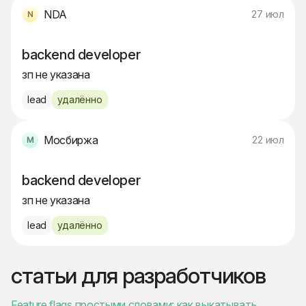
NDA
27 июл
backend developer
зп не указана
lead
удалённо
Мосбиржа
22 июл
backend developer
зп не указана
lead
удалённо
статьи для разработчиков
Feature flags простыми словами: как выкатывать