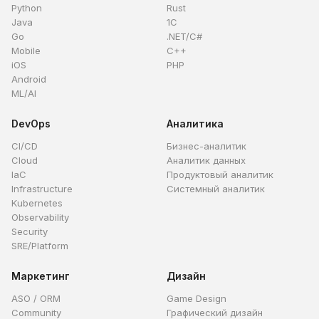
Python
Rust
Java
1C
Go
.NET/C#
Mobile
C++
iOS
PHP
Android
ML/AI
DevOps
Аналитика
CI/CD
Бизнес-аналитик
Cloud
Аналитик данных
IaC
Продуктовый аналитик
Infrastructure
Системный аналитик
Kubernetes
Observability
Security
SRE/Platform
Маркетинг
Дизайн
ASO / ORM
Game Design
Community
Графический дизайн