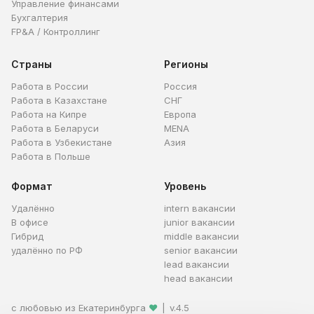
Управление финансами
Бухгалтерия
FP&A / Контроллинг
Страны
Регионы
Работа в России
Россия
Работа в Казахстане
СНГ
Работа на Кипре
Европа
Работа в Беларуси
MENA
Работа в Узбекистане
Азия
Работа в Польше
Формат
Уровень
Удалённо
intern вакансии
В офисе
junior вакансии
Гибрид
middle вакансии
удалённо по РФ
senior вакансии
lead вакансии
head вакансии
с любовью из Екатеринбурга
❤
|
v.4.5