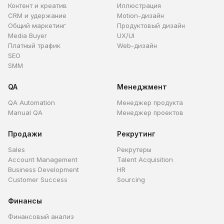
Контент и креатив
Иллюстрация
CRM и удержание
Motion-дизайн
Общий маркетинг
Продуктовый дизайн
Media Buyer
UX/UI
Платный трафик
Web-дизайн
SEO
SMM
QA
Менеджмент
QA Automation
Менеджер продукта
Manual QA
Менеджер проектов
Продажи
Рекрутинг
Sales
Рекрутеры
Account Management
Talent Acquisition
Business Development
HR
Customer Success
Sourcing
Финансы
Финансовый анализ