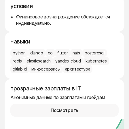
условия
Финансовое вознаграждение обсуждается
индивидуально.
навыки
python
django
go
flutter
nats
postgresql
redis
elasticsearch
yandex cloud
kubernetes
gitlab ci
микросервисы
архитектура
прозрачные зарплаты в IT
Анонимные данные по зарплатам и грейдам
Посмотреть