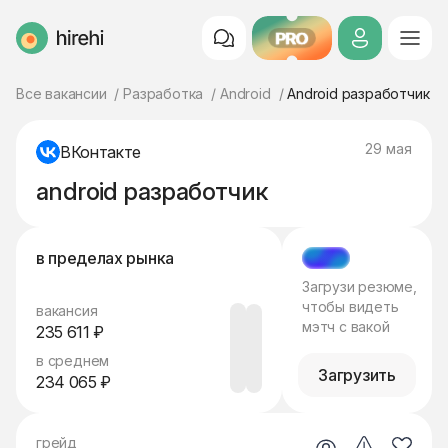
PRO
HireHi
Все вакансии
Разработка
Android
Android разработчик
29 мая
ВКонтакте
android разработчик
в пределах рынка
МЭТЧ
Загрузи резюме,
чтобы видеть
вакансия
мэтч с вакой
235 611 ₽
в среднем
Загрузить
234 065 ₽
грейд