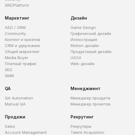
SRE/Platform
Маркетинг
Дизайн
ASO / ORM
Game Design
Community
Графический дизайн
Контент и креатив
Иллюстрация
CRM и удержание
Motion-дизайн
Общий маркетинг
Продуктовый дизайн
Media Buyer
UX/UI
Платный трафик
Web-дизайн
SEO
SMM
QA
Менеджмент
QA Automation
Менеджер продукта
Manual QA
Менеджер проектов
Продажи
Рекрутинг
Sales
Рекрутеры
Account Management
Talent Acquisition