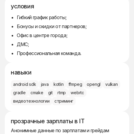
условия
Гибкий график работы;
Бонусы и скидки от партнеров;
Офис в центре города;
ДМС;
Профессиональная команда.
навыки
android sdk
java
kotlin
ffmpeg
opengl
vulkan
gradle
cmake
git
rtmp
webrtc
видеотехнологии
стриминг
прозрачные зарплаты в IT
Анонимные данные по зарплатам и грейдам