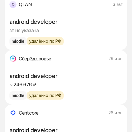
QLAN
3 авг
android developer
зп не указана
middle
удалённо по РФ
СберЗдоровье
29 июн
android developer
~ 246 676 ₽
middle
удалённо по РФ
Centicore
26 июн
android developer