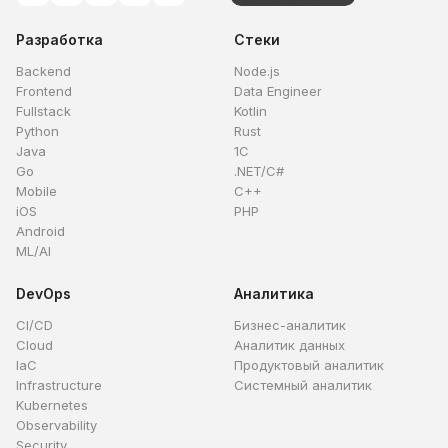
Разработка
Стеки
Backend
Node.js
Frontend
Data Engineer
Fullstack
Kotlin
Python
Rust
Java
1C
Go
.NET/C#
Mobile
C++
iOS
PHP
Android
ML/AI
DevOps
Аналитика
CI/CD
Бизнес-аналитик
Cloud
Аналитик данных
IaC
Продуктовый аналитик
Infrastructure
Системный аналитик
Kubernetes
Observability
Security