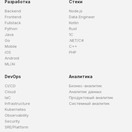
Разработка
Стеки
Backend
Node.js
Frontend
Data Engineer
Fullstack
Kotlin
Python
Rust
Java
1C
Go
.NET/C#
Mobile
C++
iOS
PHP
Android
ML/AI
DevOps
Аналитика
CI/CD
Бизнес-аналитик
Cloud
Аналитик данных
IaC
Продуктовый аналитик
Infrastructure
Системный аналитик
Kubernetes
Observability
Security
SRE/Platform