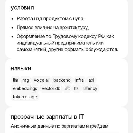
условия
Работа над продуктом с нуля;
Прямое влияние на архитектуру;
Оформление по Трудовому кодексу РФ, как
индивидуальный предприниматель или
самозанятый, другие форматы обсуждаются.
навыки
llm
rag
voice ai
backend
infra
api
embeddings
vector db
stt
tts
latency
token usage
прозрачные зарплаты в IT
Анонимные данные по зарплатам и грейдам