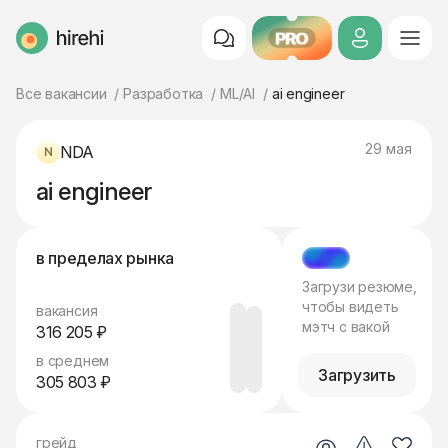
PRO
HireHi
Все вакансии
Разработка
ML/AI
ai engineer
29 мая
NDA
ai engineer
в пределах рынка
МЭТЧ
Загрузи резюме,
чтобы видеть
вакансия
мэтч с вакой
316 205 ₽
в среднем
Загрузить
305 803 ₽
грейд