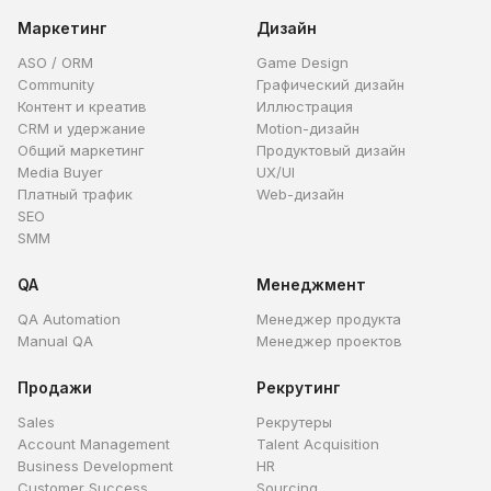
Маркетинг
Дизайн
ASO / ORM
Game Design
Community
Графический дизайн
Контент и креатив
Иллюстрация
CRM и удержание
Motion-дизайн
Общий маркетинг
Продуктовый дизайн
Media Buyer
UX/UI
Платный трафик
Web-дизайн
SEO
SMM
QA
Менеджмент
QA Automation
Менеджер продукта
Manual QA
Менеджер проектов
Продажи
Рекрутинг
Sales
Рекрутеры
Account Management
Talent Acquisition
Business Development
HR
Customer Success
Sourcing