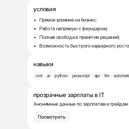
условия
Прямое влияние на бизнес;
Работа напрямую с фаундером;
Полная свобода в принятии решений;
Возможность быстрого карьерного роста
навыки
crm
ai
python
javascript
api
llm
automat
прозрачные зарплаты в IT
Анонимные данные по зарплатам и грейдам
Посмотреть