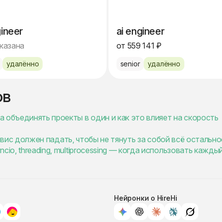
gineer
ai engineer
указана
от 559 141 ₽
удалённо
senior
удалённо
ов
 объединять проекты в один и как это влияет на скорость
сервис должен падать, чтобы не тянуть за собой всё остально
io, threading, multiprocessing — когда использовать кажды
Нейронки о HireHi