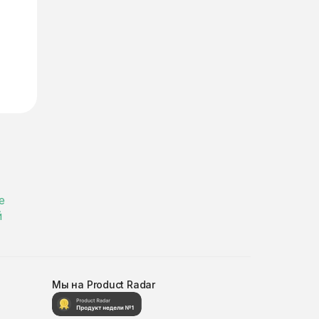
е
й
Мы на Product Radar