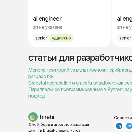
ai engineer
ai en
зп не указана
зп не 
senior
удалённо
senior
статьи для разработчик
Монорепозиторий vs мультирепозиторий: когда
разработки
Graceful degradation и graceful shutdown: как 
Параллельное программирование в Python: async
подход
Соцсети
Джоб-борд и агрегатор вакансий
для IT и Digital-специалистов