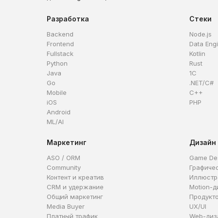
Разработка
Стеки
Backend
Node.js
Frontend
Data Eng
Fullstack
Kotlin
Python
Rust
Java
1C
Go
.NET/C#
Mobile
C++
iOS
PHP
Android
ML/AI
Маркетинг
Дизайн
ASO / ORM
Game De
Community
Графиче
Контент и креатив
Иллюстр
CRM и удержание
Motion-д
Общий маркетинг
Продукт
Media Buyer
UX/UI
Платный трафик
Web-диз