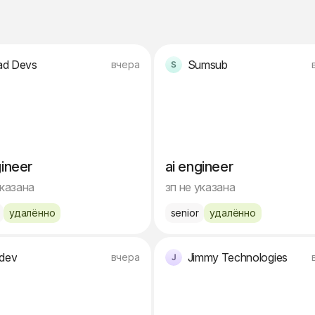
d Devs
Sumsub
вчера
gineer
ai engineer
указана
зп не указана
удалённо
senior
удалённо
ndev
Jimmy Technologies
вчера