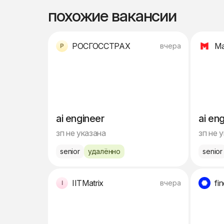
похожие вакансии
РОСГОССТРАХ
Ma
вчера
ai engineer
ai en
зп не указана
зп не 
senior
удалённо
senior
IITMatrix
fi
вчера