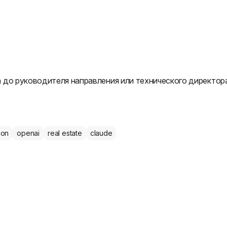
 до руководителя направления или технического директора
ion
openai
real estate
claude