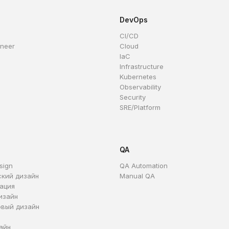
DevOps
CI/CD
ineer
Cloud
IaC
Infrastructure
Kubernetes
Observability
Security
SRE/Platform
QA
sign
QA Automation
ский дизайн
Manual QA
ация
изайн
овый дизайн
айн