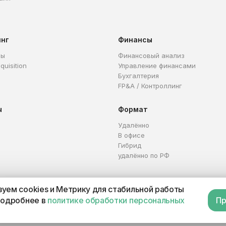
инг
Финансы
ры
Финансовый анализ
quisition
Управление финансами
Бухгалтерия
FP&A / Контроллинг
ы
Формат
Удалённо
В офисе
Гибрид
удалённо по РФ
уем cookies и Метрику для стабильной работы
Каталог профессий
Офер
подробнее в
политике обработки персональных
Пр
П 321665800059102