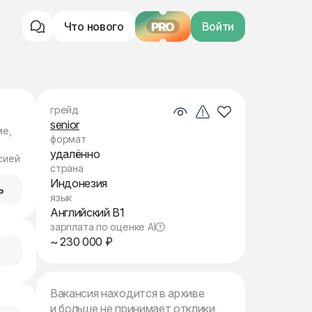
Что нового
PRO
Войти
грейд
senior
ме,
формат
удалённо
сией
страна
Индонезия
ь
язык
Английский B1
зарплата по оценке AI
~ 230 000 ₽
Вакансия находится в архиве
и больше не принимает отклики