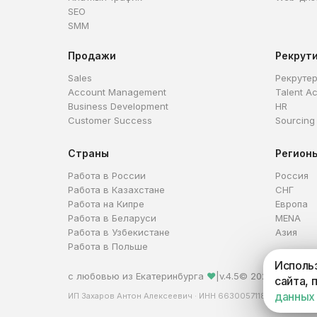
SEO
SMM
Продажи
Рекрут
Sales
Рекруте
Account Management
Talent Ac
Business Development
HR
Customer Success
Sourcing
Страны
Регион
Работа в России
Россия
Работа в Казахстане
СНГ
Работа на Кипре
Европа
Работа в Беларуси
MENA
Работа в Узбекистане
Азия
Работа в Польше
Использ
с любовью из Екатеринбурга
❤
|
v.4.5
© 2026 HireHi
сайта, 
данных
ИП Захаров Антон Алексеевич · ИНН 663005711880 · ОГРНИ