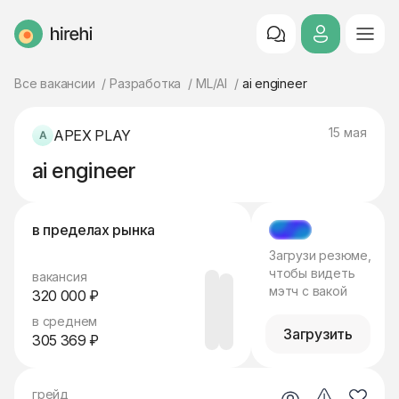
HireHi
Все вакансии
Разработка
ML/AI
ai engineer
15 мая
APEX PLAY
ai engineer
в пределах рынка
МЭТЧ
Загрузи резюме,
чтобы видеть
вакансия
мэтч с вакой
320 000 ₽
в среднем
Загрузить
305 369 ₽
грейд