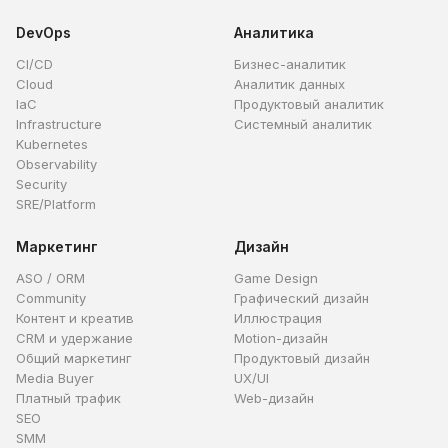
DevOps
Аналитика
CI/CD
Бизнес-аналитик
Cloud
Аналитик данных
IaC
Продуктовый аналитик
Infrastructure
Системный аналитик
Kubernetes
Observability
Security
SRE/Platform
Маркетинг
Дизайн
ASO / ORM
Game Design
Community
Графический дизайн
Контент и креатив
Иллюстрация
CRM и удержание
Motion-дизайн
Общий маркетинг
Продуктовый дизайн
Media Buyer
UX/UI
Платный трафик
Web-дизайн
SEO
SMM