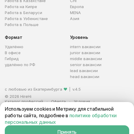
Работа в Казахстане
СНГ
Работа на Кипре
Европа
Работа в Беларуси
MENA
Работа в Узбекистане
Азия
Работа в Польше
Формат
Уровень
Удалённо
intern вакансии
В офисе
junior вакансии
Гибрид
middle вакансии
удалённо по РФ
senior вакансии
lead вакансии
head вакансии
с любовью из Екатеринбурга
❤
|
v.4.5
© 2026 HireHi
Каталог профессий
Оферта
Условия
Персональные данные
Реклама
Используем cookies и Метрику для стабильной
ИП Захаров Антон Алексеевич · ИНН 663005711880 · ОГРНИП
работы сайта, подробнее в
политике обработки
321665800059102
персональных данных
Принять