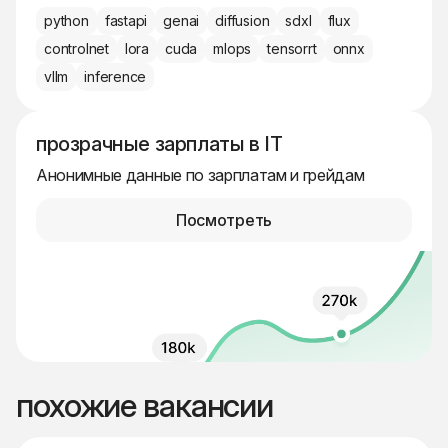
python
fastapi
genai
diffusion
sdxl
flux
controlnet
lora
cuda
mlops
tensorrt
onnx
vllm
inference
прозрачные зарплаты в IT
Анонимные данные по зарплатам и грейдам
Посмотреть
похожие вакансии