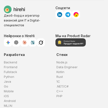
Соцсети
Джоб-борд и агрегатор
вакансий для IT и Digital-
специалистов
Нейронки о HireHi
Мы на Product Radar
Разработка
Стеки
Backend
Node.js
Frontend
Data Engineer
Fullstack
Kotlin
Python
Rust
Java
1C
Go
.NET/C#
Mobile
C++
iOS
PHP
Android
ML/AI