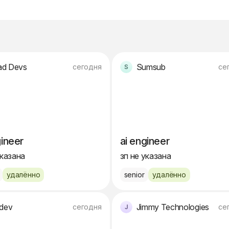
d Devs
Sumsub
сегодня
се
gineer
ai engineer
указана
зп не указана
удалённо
senior
удалённо
ndev
Jimmy Technologies
сегодня
се