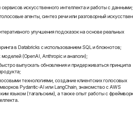
 сервисов искусственного интеллекта и работы с данными;
(голосовые агенты, синтез речи или разговорный искусстве
итеративного улучшения подсказок на основе реальных
ринга в Databricks с использованием SQL и блокнотов;
моделей (OpenAI, Anthropic и аналоги);
быстро выпускать обновления и придерживаться принципа
продукта;
лосовыми технологиями, создание клиентских голосовых
мворков Pydantic-AI или LangChain, знакомство с AWS
ким языком (тагальским), а также опыт работы с фреймвор
еллекта.