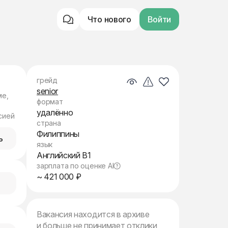
Что нового
Войти
грейд
senior
ме,
формат
удалённо
сией
страна
Филиппины
ь
язык
Английский B1
зарплата по оценке AI
~ 421 000 ₽
Вакансия находится в архиве
и больше не принимает отклики