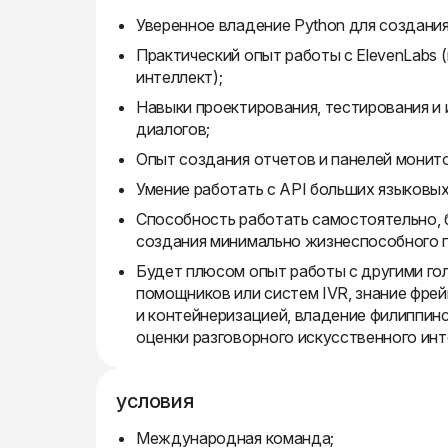
Уверенное владение Python для создания
Практический опыт работы с ElevenLabs 
интеллект);
Навыки проектирования, тестирования и 
диалогов;
Опыт создания отчетов и панелей монито
Умение работать с API больших языковых 
Способность работать самостоятельно, 
создания минимально жизнеспособного 
Будет плюсом опыт работы с другими го
помощников или систем IVR, знание фрей
и контейнеризацией, владение филиппинс
оценки разговорного искусственного инт
условия
Международная команда;