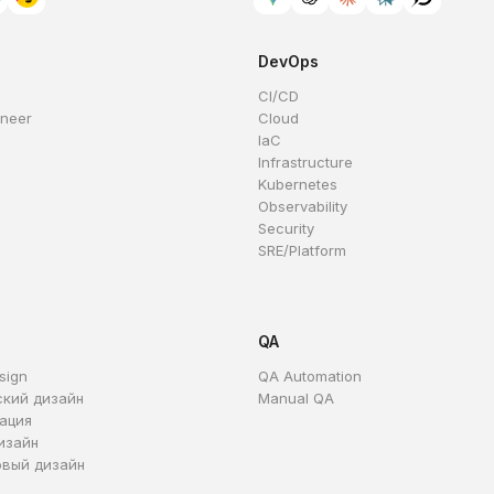
DevOps
CI/CD
ineer
Cloud
IaC
Infrastructure
Kubernetes
Observability
Security
SRE/Platform
QA
sign
QA Automation
ский дизайн
Manual QA
ация
изайн
овый дизайн