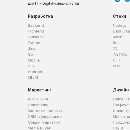
для IT и Digital-специалистов
Разработка
Стеки
Backend
Node.js
Frontend
Data Eng
Fullstack
Kotlin
Python
Rust
Java
1C
Go
.NET/C#
Mobile
C++
iOS
PHP
Android
ML/AI
Маркетинг
Дизайн
ASO / ORM
Game De
Community
Графиче
Контент и креатив
Иллюстр
CRM и удержание
Motion-д
Общий маркетинг
Продукт
Media Buyer
UX/UI