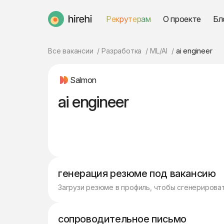
Рекрутерам
О проекте
Бл
HireHi
Все вакансии
Разработка
ML/AI
ai engineer
Salmon
ai engineer
генерация резюме под вакансию
Загрузи резюме в профиль, чтобы сгенерирова
сопроводительное письмо