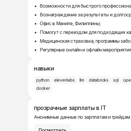
Возможности для быстрого профессиона
Вознаграждение за результаты и долгос
Офис в Маниле, Филиппины;
Помогут с переездом для подходящих к
Медицинская страховка, программы забо
Регулярные онлайн и офлайн мероприятия
навыки
python
elevenlabs
llm
databricks
sql
ope
docker
прозрачные зарплаты в IT
Анонимные данные по зарплатам и грейдам
Посмотреть