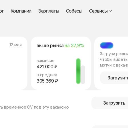
ог
Компании
Зарплаты
Собесы
Сервисы
12 мая
выше рынка
на 37,9%
МЭТЧ
Загрузи резю
чтобы видеть
вакансия
мэтчи с вакан
421 000 ₽
в среднем
Загрузит
305 369 ₽
Загрузить
ть временное CV под эту вакансию