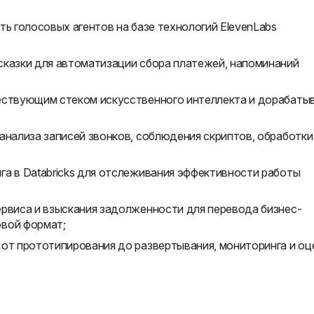
ть голосовых агентов на базе технологий ElevenLabs
сказки для автоматизации сбора платежей, напоминаний
ествующим стеком искусственного интеллекта и дорабаты
анализа записей звонков, соблюдения скриптов, обработки
га в Databricks для отслеживания эффективности работы
ервиса и взыскания задолженности для перевода бизнес-
овой формат;
 от прототипирования до развертывания, мониторинга и оц