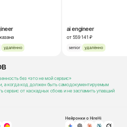
gineer
ai engineer
указана
от 559 141 ₽
удалённо
senior
удалённо
ов
венность без «это не мой сервис»
и, а когда код должен быть самодокументируемым
тить сервис от каскадных сбоев и не заспамить упавший
Нейронки о HireHi