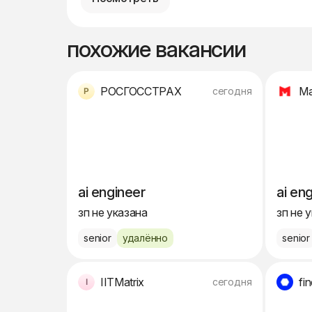
похожие вакансии
РОСГОССТРАХ
Ma
сегодня
ai engineer
ai en
зп не указана
зп не 
senior
удалённо
senior
IITMatrix
fi
сегодня