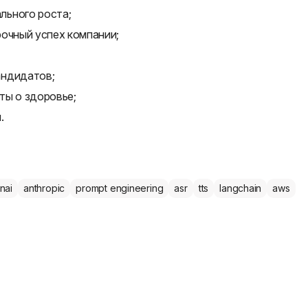
льного роста;
рочный успех компании;
андидатов;
ты о здоровье;
.
nai
anthropic
prompt engineering
asr
tts
langchain
aws