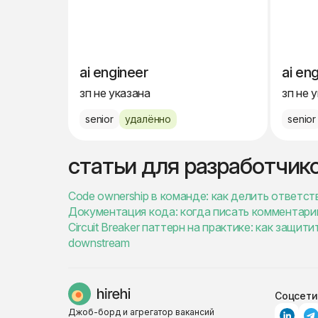
ai engineer
ai en
зп не указана
зп не 
senior
удалённо
senior
статьи для разработчик
Code ownership в команде: как делить ответст
Документация кода: когда писать комментари
Circuit Breaker паттерн на практике: как защи
downstream
Соцсети
Джоб-борд и агрегатор вакансий